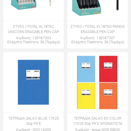
ΣΤΥΛΟ i-TOTAL XL1873C
ΣΤΥΛΟ i-TOTAL XL1873G PANDA
UNICORN ERASABLE PEN CAP
ERASABLE PEN CAP
Κωδικός: 139187303
Κωδικός: 139187307
Ελάχιστη Ποσότητα: 36 (Τεμάχιο)
Ελάχιστη Ποσότητα: 36 (Τεμάχιο)
ΤΕΤΡΑΔΙΑ SALKO BLUE 17Χ25
ΤΕΤΡΑΔΙΑ SALKO EX COLOR
50φ ΡΙΓΕ
17Χ25 50φ ΡΙΓΕ ΧΡΩΜΑΤΙΣΤΑ
Κωδικός: 003114000
Κωδικός: group-003209800