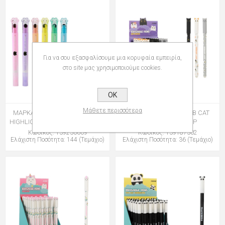
Για να σου εξασφαλίσουμε μια κορυφαία εμπειρία,
στο site μας χρησιμοποιούμε cookies.
OK
Μάθετε περισσότερα
ΜΑΡΚΑΔΟΡΟΙ i-TOTAL XL2306I
ΣΤΥΛΟ i-TOTAL XL1873B CAT
HIGHLIGHTER-STAMP ASSORTED
ERASABLE PEN CAP
Κωδικός: 139230609
Κωδικός: 139187302
Ελάχιστη Ποσότητα: 144 (Τεμάχιο)
Ελάχιστη Ποσότητα: 36 (Τεμάχιο)