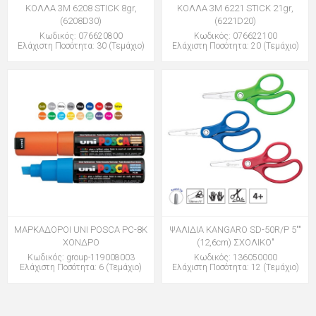
ΚΟΛΛΑ 3Μ 6208 STICK 8gr,
ΚΟΛΛΑ 3Μ 6221 STICK 21gr,
(6208D30)
(6221D20)
Κωδικός: 076620800
Κωδικός: 076622100
Ελάχιστη Ποσότητα: 30 (Τεμάχιο)
Ελάχιστη Ποσότητα: 20 (Τεμάχιο)
ΜΑΡΚΑΔΟΡΟΙ UNI POSCA PC-8K
ΨΑΛΙΔΙΑ KANGARO SD-50R/P 5""
ΧΟΝΔΡΟ
(12,6cm) ΣΧΟΛΙΚΟ"
Κωδικός: group-119008003
Κωδικός: 136050000
Ελάχιστη Ποσότητα: 6 (Τεμάχιο)
Ελάχιστη Ποσότητα: 12 (Τεμάχιο)