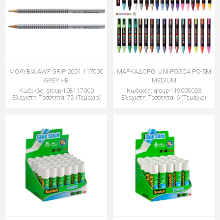
ΜΟΛΥΒΙΑ AWF GRIP 2001 117000
ΜΑΡΚΑΔΟΡΟΙ UNI POSCA PC-5M
GREY HB
MEDIUM
Κωδικός: group-108117000
Κωδικός: group-119005003
Ελάχιστη Ποσότητα: 72 (Τεμάχιο)
Ελάχιστη Ποσότητα: 6 (Τεμάχιο)