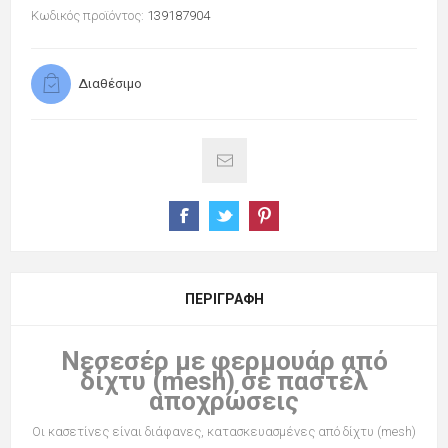
Κωδικός προϊόντος:
139187904
Διαθέσιμο
ΠΕΡΙΓΡΑΦΉ
Νεσεσέρ με φερμουάρ
από
δίχτυ (mesh) σε παστέλ
αποχρώσεις
Οι κασετίνες είναι διάφανες, κατασκευασμένες από δίχτυ (mesh)