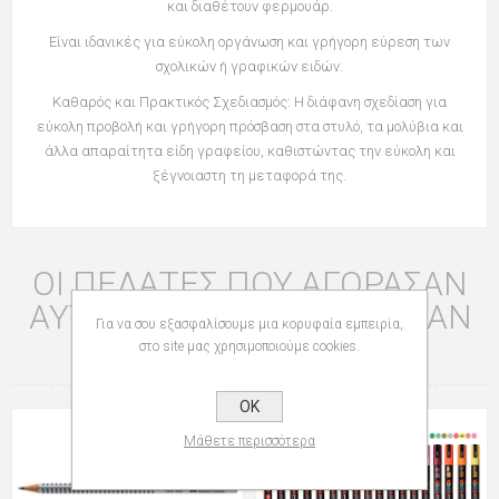
και διαθέτουν φερμουάρ.
Είναι ιδανικές για εύκολη οργάνωση και γρήγορη εύρεση των
σχολικών ή γραφικών ειδών.
Καθαρός και Πρακτικός Σχεδιασμός: Η διάφανη σχεδίαση για
εύκολη προβολή και γρήγορη πρόσβαση στα στυλό, τα μολύβια και
άλλα απαραίτητα είδη γραφείου, καθιστώντας την εύκολη και
ξέγνοιαστη τη μεταφορά της.
ΟΙ ΠΕΛΆΤΕΣ ΠΟΥ ΑΓΌΡΑΣΑΝ
ΑΥΤΌ ΤΟ ΠΡΟΪΌΝ ΑΓΌΡΑΣΑΝ
Για να σου εξασφαλίσουμε μια κορυφαία εμπειρία,
ΕΠΊΣΗΣ
στο site μας χρησιμοποιούμε cookies.
OK
Μάθετε περισσότερα