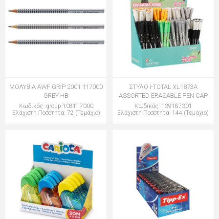
ΜΟΛΥΒΙΑ AWF GRIP 2001 117000
ΣΤΥΛΟ i-TOTAL XL1873A
GREY HB
ASSORTED ERASABLE PEN CAP
Κωδικός: group-108117000
Κωδικός: 139187301
Ελάχιστη Ποσότητα: 72 (Τεμάχιο)
Ελάχιστη Ποσότητα: 144 (Τεμάχιο)