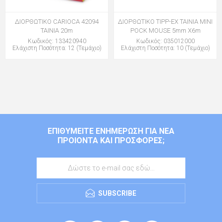
ΔΙΟΡΘΩΤΙΚΟ CARIOCA 42094
ΔΙΟΡΘΩΤΙΚΟ TIPP-EX ΤΑΙΝΙΑ MINI
ΤΑΙΝΙΑ 20m
POCK MOUSE 5mm X6m
Κωδικός: 133420940
Κωδικός: 035012000
Ελάχιστη Ποσότητα: 12 (Τεμάχιο)
Ελάχιστη Ποσότητα: 10 (Τεμάχιο)
ΕΠΙΘΥΜΕΊΤΕ ΕΝΗΜΈΡΩΣΗ ΓΙΑ ΝΈΑ
ΠΡΟΙΌΝΤΑ ΚΑΙ ΠΡΟΣΦΟΡΈΣ;
SUBSCRIBE