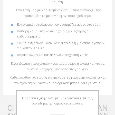
μαθητή.
Η συλλογή μας με
χαριτωμένα διορθωτικά
συνδυάζει την
πρακτικότητα με τον ευφάνταστο σχεδιασμό.
Εργονομικός σχεδιασμός
που εφαρμόζει άνετα στο χέρι
Καθαρή και άμεση κάλυψη
χωρίς μουτζούρες ή
καθυστερήσεις
Ποικιλία σχεδίων
– ιδανικά για παιδιά ή για όσους αγαπούν
τις λεπτομέρειες
Ασφαλή υλικά
και κατάλληλα για σχολική χρήση
Είναι ιδανικά για σχολικές κασετίνες, δώρα ή ακόμα και για να
δώσουν μια χαρούμενη νότα στο γραφείο.
Κάθε διορθωτικό είναι φτιαγμένο με έμφαση στην ποιότητα και
τον σχεδιασμό – γιατί και η διόρθωση μπορεί να έχει στυλ.
Για να σου εξασφαλίσουμε μια κορυφαία εμπειρία,
στο site μας χρησιμοποιούμε cookies.
ΟΙ ΠΕΛΆΤΕΣ ΠΟΥ ΑΓΌΡΑΣΑΝ