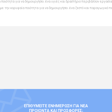
ία ποιότητα για να δημιουργήσει ένα υγιές και δραστήριο περιβάλλον εργασί
ού με την κορυφαία ποιότητα για να δημιουργήσει ένα ζεστό και παραγωγικό 
ΕΠΙΘΥΜΕΊΤΕ ΕΝΗΜΈΡΩΣΗ ΓΙΑ ΝΈΑ
ΠΡΟΙΌΝΤΑ ΚΑΙ ΠΡΟΣΦΟΡΈΣ;