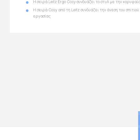
Η σειρά Leitz Ergo Cosy συνδυάζει το στυλ με την κορυφα
Η σειρά Cosy από τη Leitz συνδυάζει την άνεση του σπιτι
εργασίας