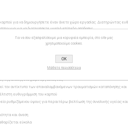
κι καρπού για να δημιουργήσετε έναν άνετο χώρο εργασίας. Διατηρώντας ευθ
ό στήριγμα για να διατηρήσετε υψηλά επίπεδα απόδοσης.
ιρίσματος, αυτό το κομψό μαξιλαράκι καρπού για ποντίκι θα βελτιώσει την υ
Για να σου εξασφαλίσουμε μια κορυφαία εμπειρία, στο site μας
χρησιμοποιούμε cookies.
σίας.
ευέλικτο χώρο εργασίας που σας κρατά σε κίνηση όλη μέρα.
OK
Μάθετε περισσότερα
ση της άνεσης στο χώρο εργασίας σας
ση της άνεσης στο χώρο εργασίας σας
ποιεί τον αντίκτυπο των επαναλαμβανόμενων τραυματισμών καταπόνησης κα
βέλτιστη ευθυγράμμιση του καρπού
φείο ρυθμιζόμενου ύψους για περαιτέρω βελτίωση της συνολικής υγείας και
ιότητα και άνεση
καθαρίζεται εύκολα