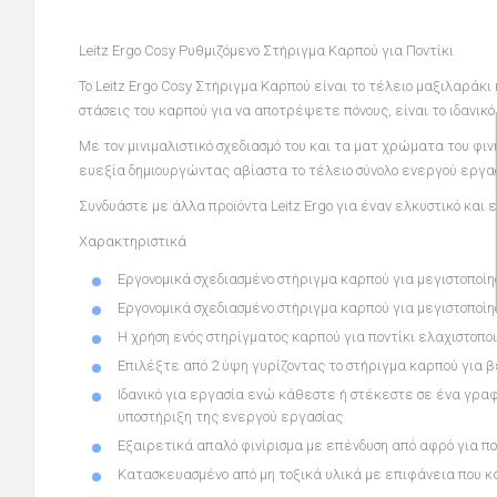
Leitz Ergo Cosy Ρυθμιζόμενο Στήριγμα Καρπού για Ποντίκι
Το Leitz Ergo Cosy Στήριγμα Καρπού είναι το τέλειο μαξιλαρά
στάσεις του καρπού για να αποτρέψετε πόνους, είναι το ιδανικ
Με τον μινιμαλιστικό σχεδιασμό του και τα ματ χρώματα του φιν
ευεξία δημιουργώντας αβίαστα το τέλειο σύνολο ενεργού εργα
Συνδυάστε με άλλα προϊόντα Leitz Ergo για έναν ελκυστικό και 
Χαρακτηριστικά
Εργονομικά σχεδιασμένο στήριγμα καρπού για μεγιστοποίη
Εργονομικά σχεδιασμένο στήριγμα καρπού για μεγιστοποίη
Η χρήση ενός στηρίγματος καρπού για ποντίκι ελαχιστο
Επιλέξτε από 2 ύψη γυρίζοντας το στήριγμα καρπού για 
Ιδανικό για εργασία ενώ κάθεστε ή στέκεστε σε ένα γρα
υποστήριξη της ενεργού εργασίας
Εξαιρετικά απαλό φινίρισμα με επένδυση από αφρό για πο
Κατασκευασμένο από μη τοξικά υλικά με επιφάνεια που 