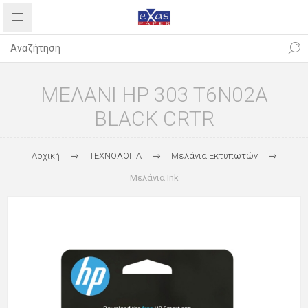
ΜΕΛΑΝΙ HP 303 T6N02A
BLACK CRTR
Αρχική
ΤΕΧΝΟΛΟΓΙΑ
Μελάνια Εκτυπωτών
Μελάνια Ink