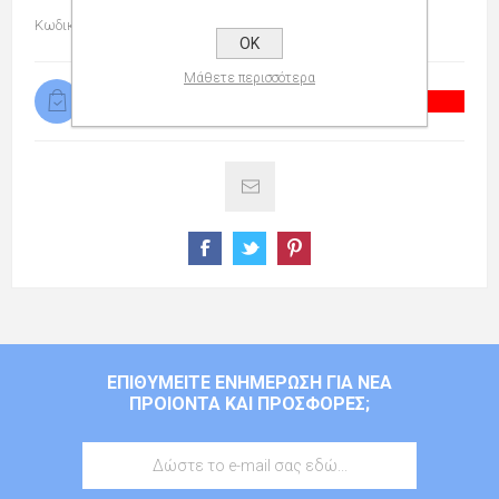
Κωδικός προϊόντος:
036602000
OK
Μάθετε περισσότερα
Προσωρινά μη διαθέσιμο
ΕΠΙΘΥΜΕΊΤΕ ΕΝΗΜΈΡΩΣΗ ΓΙΑ ΝΈΑ
ΠΡΟΙΌΝΤΑ ΚΑΙ ΠΡΟΣΦΟΡΈΣ;