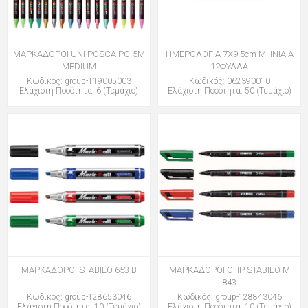
ΜΑΡΚΑΔΟΡΟΙ UNI POSCA PC-5M
ΗΜΕΡΟΛΟΓΙΑ 7X9,5cm ΜΗΝΙΑΙΑ
MEDIUM
12ΦΥΛΛΑ
Κωδικός: group-119005003
Κωδικός: 062390010
Ελάχιστη Ποσότητα: 6 (Τεμάχιο)
Ελάχιστη Ποσότητα: 50 (Τεμάχιο)
ΜΑΡΚΑΔΟΡΟΙ STABILO 653 B
ΜΑΡΚΑΔΟΡΟΙ OHP STABILO M
843
Κωδικός: group-128653046
Κωδικός: group-128843046
Ελάχιστη Ποσότητα: 10 (Τεμάχιο)
Ελάχιστη Ποσότητα: 10 (Τεμάχιο)