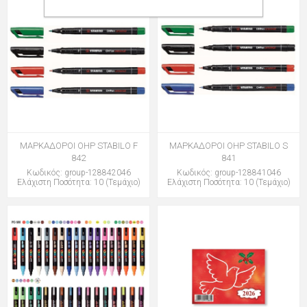
ΜΑΡΚΑΔΟΡΟΙ OHP STABILO F
ΜΑΡΚΑΔΟΡΟΙ OHP STABILO S
842
841
Κωδικός: group-128842046
Κωδικός: group-128841046
Ελάχιστη Ποσότητα: 10 (Τεμάχιο)
Ελάχιστη Ποσότητα: 10 (Τεμάχιο)