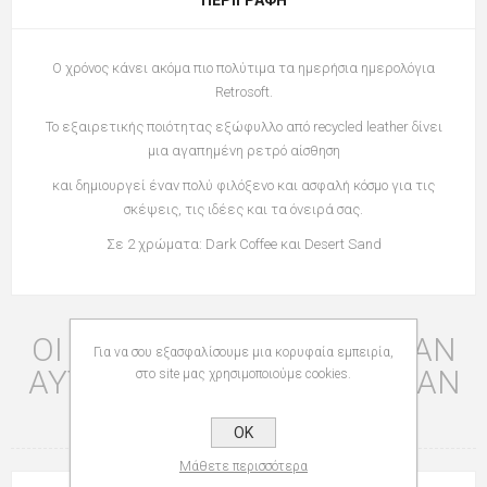
Ο χρόνος κάνει ακόμα πιο πολύτιμα τα ημερήσια ημερολόγια
Retrosoft.
Το εξαιρετικής ποιότητας εξώφυλλο από recycled leather δίνει
μια αγαπημένη ρετρό αίσθηση
και δημιουργεί έναν πολύ φιλόξενο και ασφαλή κόσμο για τις
σκέψεις, τις ιδέες και τα όνειρά σας.
Σε 2 χρώματα: Dark Coffee και Desert Sand
ΟΙ ΠΕΛΆΤΕΣ ΠΟΥ ΑΓΌΡΑΣΑΝ
Για να σου εξασφαλίσουμε μια κορυφαία εμπειρία,
ΑΥΤΌ ΤΟ ΠΡΟΪΌΝ ΑΓΌΡΑΣΑΝ
στο site μας χρησιμοποιούμε cookies.
ΕΠΊΣΗΣ
OK
Μάθετε περισσότερα