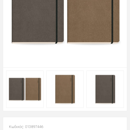
Κωδικός: 013897446