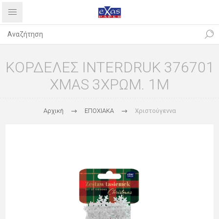
ΚΟΡΔΕΛΕΣ INTERDRUK 376701
XMAS 3ΧΡΩΜ. 1M
Αρχική
ΕΠΟΧΙΑΚΑ
Χριστούγεννα