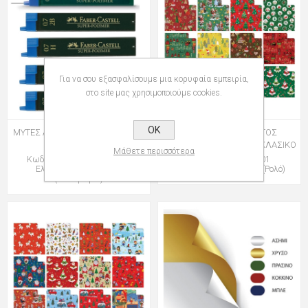
Για να σου εξασφαλίσουμε μια κορυφαία εμπειρία,
στο site μας χρησιμοποιούμε cookies.
OK
ΜΥΤΕΣ AWF 9067 0,7 12τεμ 1207
ΧΑΡΤΙ ΠΕΡΙΤΥΛΙΓΜΑΤΟΣ
R33J1NAZ 2x0,70 ΧΡΙΣΤ.ΚΛΑΣΙΚΟ
Μάθετε περισσότερα
Κωδικός: group-108120700
Κωδικός: 109331001
Ελάχιστη Ποσότητα: 12
Ελάχιστη Ποσότητα: 50 (Ρολό)
(Σωληνάριο)