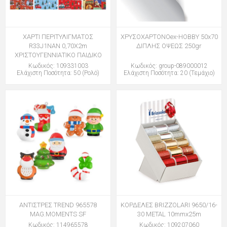
ΧΑΡΤΙ ΠΕΡΙΤΥΛΙΓΜΑΤΟΣ
ΧΡΥΣΟΧΑΡΤΟΝΟex-HOBBY 50x70
R33J1NAN 0,70Χ2m
ΔΙΠΛΗΣ ΟΨΕΩΣ 250gr
ΧΡΙΣΤΟΥΓΕΝΝΙΑΤΙΚΟ ΠΑΙΔΙΚΟ
Κωδικός: 109331003
Κωδικός: group-089000012
Ελάχιστη Ποσότητα: 50 (Ρολό)
Ελάχιστη Ποσότητα: 20 (Τεμάχιο)
ΑΝΤΙΣΤΡΕΣ TREND 965578
ΚΟΡΔΕΛΕΣ BRIZZOLARI 9650/16-
MAG.MOMENTS SF
30 METAL 10mmx25m
Κωδικός: 114965578
Κωδικός: 109207060