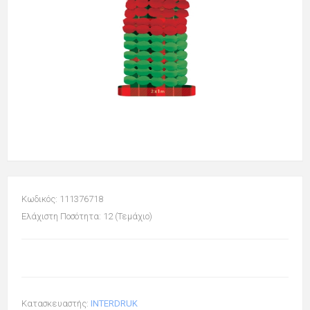
Κωδικός: 111376718
Ελάχιστη Ποσότητα: 12 (Τεμάχιο)
Κατασκευαστής:
INTERDRUK