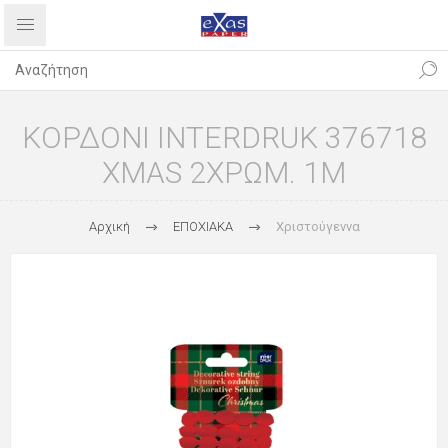
ΚΟΡΔΟΝΙ INTERDRUK 376718
XMAS 2ΧΡΩΜ. 1M
Αρχική
ΕΠΟΧΙΑΚΑ
Χριστούγεννα