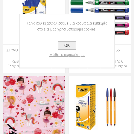
Για να σου εξασφαλίσουμε μια κορυφαία εμπειρία,
στο site μας χρησιμοποιούμε cookies.
OK
ΣΤΥΛΟ BIC CRISTAL ORIGINAL M
ΜΑΡΚΑΔΟΡΟΙ STABILO 651 F
Μάθετε περισσότερα
1,0mm
Κωδικός: group-035000001
Κωδικός: group-128651046
Ελάχιστη Ποσότητα: 50 (Τεμάχιο)
Ελάχιστη Ποσότητα: 10 (Τεμάχιο)