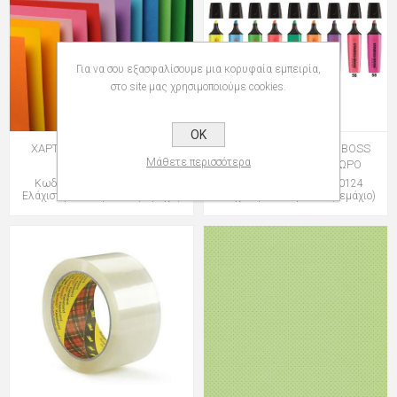
Για να σου εξασφαλίσουμε μια κορυφαία εμπειρία,
στο site μας χρησιμοποιούμε cookies.
OK
ΧΑΡΤΙ CANSON COLORLINE
ΜΑΡΚΑΔΟΡΟΙ STABILO BOSS
Μάθετε περισσότερα
50x70 220gr
70/24 ΚΙΤΡΙΝΟΙ 9+1 ΔΩΡΟ
Κωδικός: group-105741143
Κωδικός: group-128070124
Ελάχιστη Ποσότητα: 25 (Τεμάχιο)
Ελάχιστη Ποσότητα: 10 (Τεμάχιο)