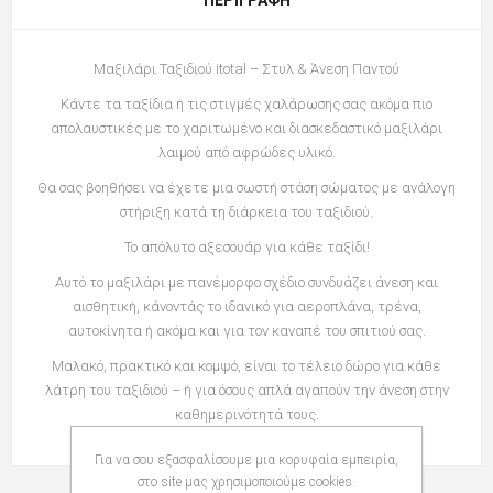
Μαξιλάρι Ταξιδιού itotal – Στυλ & Άνεση Παντού
Κάντε τα ταξίδια ή τις στιγμές χαλάρωσης σας ακόμα πιο
απολαυστικές με το χαριτωμένο και διασκεδαστικό μαξιλάρι
λαιμού από αφρώδες υλικό.
Θα σας βοηθήσει να έχετε μια σωστή στάση σώματος με ανάλογη
στήριξη κατά τη διάρκεια του ταξιδιού.
Το απόλυτο αξεσουάρ για κάθε ταξίδι!
Αυτό το μαξιλάρι με πανέμορφο σχέδιο συνδυάζει άνεση και
αισθητική, κάνοντάς το ιδανικό για αεροπλάνα, τρένα,
αυτοκίνητα ή ακόμα και για τον καναπέ του σπιτιού σας.
Μαλακό, πρακτικό και κομψό, είναι το τέλειο δώρο για κάθε
λάτρη του ταξιδιού – ή για όσους απλά αγαπούν την άνεση στην
καθημερινότητά τους.
Για να σου εξασφαλίσουμε μια κορυφαία εμπειρία,
στο site μας χρησιμοποιούμε cookies.