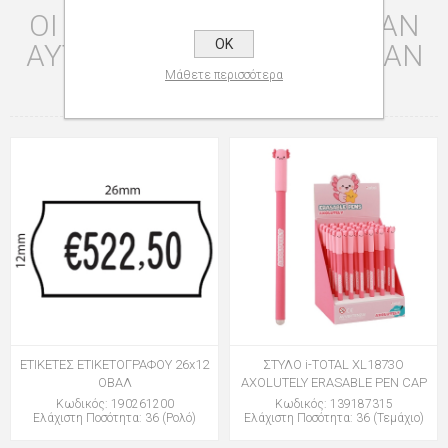
ΟΙ ΠΕΛΆΤΕΣ ΠΟΥ ΑΓΌΡΑΣΑΝ
OK
ΑΥΤΌ ΤΟ ΠΡΟΪΌΝ ΑΓΌΡΑΣΑΝ
ΕΠΊΣΗΣ
Μάθετε περισσότερα
ΕΤΙΚΕΤΕΣ ΕΤΙΚΕΤΟΓΡΑΦΟΥ 26x12
ΣΤΥΛΟ i-TOTAL XL1873O
ΟΒΑΛ
AXOLUTELY ERASABLE PEN CAP
Κωδικός: 190261200
Κωδικός: 139187315
Ελάχιστη Ποσότητα: 36 (Ρολό)
Ελάχιστη Ποσότητα: 36 (Τεμάχιο)