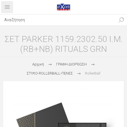
ΣΕΤ PARKER 1159.2302.50 Ι.Μ.
(RB+NB) RITUALS GRN
Αρχική
ΓΡΑΦΗ-ΔΙΟΡΘΩΣΗ
ΣΤΥΛΟ-ROLLERBALL-ΠΕΝΕΣ
RollerBall