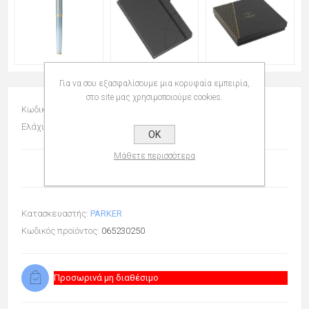
Για να σου εξασφαλίσουμε μια κορυφαία εμπειρία,
στο site μας χρησιμοποιούμε cookies.
Κωδικός: 065230250
Ελάχιστη Ποσότητα: 1 (Σετ)
OK
Μάθετε περισσότερα
Κατασκευαστής:
PARKER
Κωδικός προϊόντος:
065230250
Προσωρινά μη διαθέσιμο