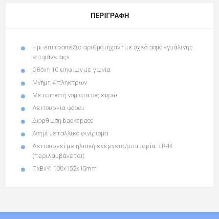
ΠΕΡΙΓΡΑΦΉ
Ημι-επιτραπέζια αριθμομηχανή με σχεδιασμό «γυάλινης
επιφάνειας»
Οθόνη 10 ψηφίων με γωνία
Μνήμη 4 πλήκτρων
Μετατροπή νομίσματος ευρώ
Λειτουργία φόρου
Διόρθωση backspace
Ασημί μεταλλικό φινίρισμα
Λειτουργεί με ηλιακή ενέργεια/μπαταρία: LR44
(περιλαμβάνεται)
ΠxΒxΥ: 100x152x15mm