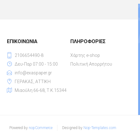
ΕΠΙΚΟΙΝΩΝΊΑ
ΠΛΗΡΟΦΟΡΊΕΣ
2106654490-8
Χάρτης e-shop
Δευ-Παρ 07:00 - 15:00
Πολιτική Απορρήτου
info@exaspaper.gr
ΓΕΡΑΚΑΣ, ΑΤΤΙΚΗ
Μιαούλη 66-68, Τ.Κ.15344
Powered by
nopCommerce
Designed by
Nop-Templates.com