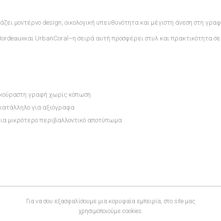
υάζει μοντέρνο design, οικολογική υπευθυνότητα και μέγιστη άνεση στη γραφ
Bordeauxκαι UrbanCoral
–η σειρά αυτή προσφέρει στυλ και πρακτικότητα σε
ξεκούραστη γραφή χωρίς κόπωση
 κατάλληλο για αξιόγραφα
ια μικρότερο περιβαλλοντικό αποτύπωμα
Για να σου εξασφαλίσουμε μια κορυφαία εμπειρία, στο site μας
χρησιμοποιούμε cookies.