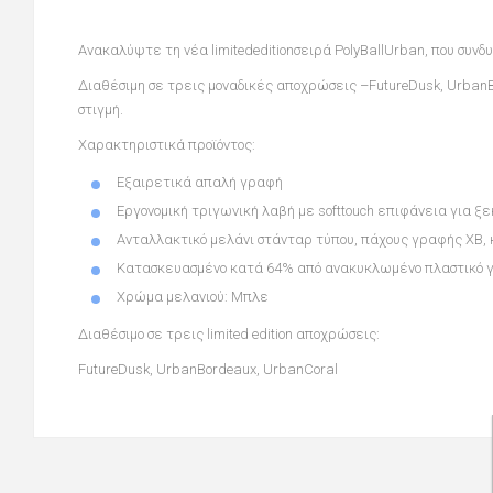
Ανακαλύψτε τη νέα limitededitionσειρά
PolyBallUrban
, που συνδ
Διαθέσιμη σε τρεις μοναδικές αποχρώσεις –
FutureDusk, Urban
στιγμή.
Χαρακτηριστικά προϊόντος:
Εξαιρετικά απαλή γραφή
Εργονομική τριγωνική λαβή με softtouch επιφάνεια για 
Ανταλλακτικό μελάνι στάνταρ τύπου, πάχους γραφής XB,
Κατασκευασμένο κατά 64% από ανακυκλωμένο πλαστικό γ
Χρώμα μελανιού: Μπλε
Διαθέσιμο σε τρεις limited edition αποχρώσεις:
FutureDusk, UrbanBordeaux, UrbanCoral