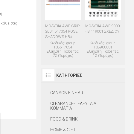
ή.
 κάθε σας
ΜΟΛΥΒΙΑ AWF GRIP
ΜΟΛΥΒΙΑ AWF 9000
2001 517054 ROSE
- B 119001 ΣΧΕΔΙΟΥ
SHADOWS HB#
Κωδικός: group-
Κωδικός: group-
108517054
108900001
Ελάχιστη Ποσότητα:
Ελάχιστη Ποσότητα:
72 (Τεμάχιο)
12 (Τεμάχιο)
ΚΑΤΗΓΟΡΊΕΣ
CANSON FINE ART
CLEARANCE-ΤΕΛΕΥΤΑΙΑ
ΚΟΜΜΑΤΙΑ
FOOD & DRINK
HOME & GIFT