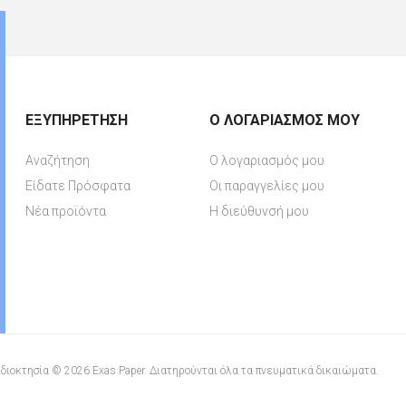
ΕΞΥΠΗΡΈΤΗΣΗ
Ο ΛΟΓΑΡΙΑΣΜΌΣ ΜΟΥ
Αναζήτηση
Ο λογαριασμός μου
Είδατε Πρόσφατα
Οι παραγγελίες μου
Νέα προϊόντα
Η διεύθυνσή μου
διοκτησία © 2026 Exas Paper. Διατηρούνται όλα τα πνευματικά δικαιώματα.