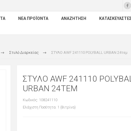
ΤΑ
ΝΈΑ ΠΡΟΪΌΝΤΑ
ΑΝΑΖΉΤΗΣΗ
ΚΑΤΑΣΚΕΥΑΣΤΈ
Στυλό Διαρκείας
ΣΤΥΛΟ AWF 241110 POLYBALL URBAN 24τεμ
ΣΤΥΛΟ AWF 241110 POLYBA
URBAN 24ΤΕΜ
Κωδικός: 108241110
Ελάχιστη Ποσότητα: 1 (Βιτρίνα)