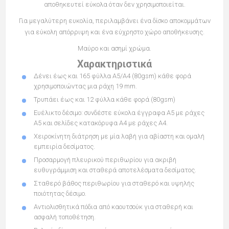
αποθηκευτεί εύκολα όταν δεν χρησιμοποιείται.
Για μεγαλύτερη ευκολία, περιλαμβάνει ένα δίσκο αποκομμάτων
για εύκολη απόρριψη και ένα εύχρηστο χώρο αποθήκευσης.
Μαύρο και ασημί χρώμα.
Χαρακτηριστικά
Δένει έως και 165 φύλλα A5/A4 (80gsm) κάθε φορά
χρησιμοποιώντας μια ράχη 19 mm.
Τρυπάει έως και 12 φύλλα κάθε φορά (80gsm)
Ευέλικτο δέσιμο: συνδέστε εύκολα έγγραφα A5 με ράχες
A5 και σελίδες κατακόρυφα A4 με ράχες A4.
Χειροκίνητη διάτρηση με μία λαβή για αβίαστη και ομαλή
εμπειρία δεσίματος.
Προσαρμογή πλευρικού περιθωρίου για ακριβή
ευθυγράμμιση και σταθερά αποτελέσματα δεσίματος.
Σταθερό βάθος περιθωρίου για σταθερό και υψηλής
ποιότητας δέσιμο.
Αντιολισθητικά πόδια από καουτσούκ για σταθερή και
ασφαλή τοποθέτηση.