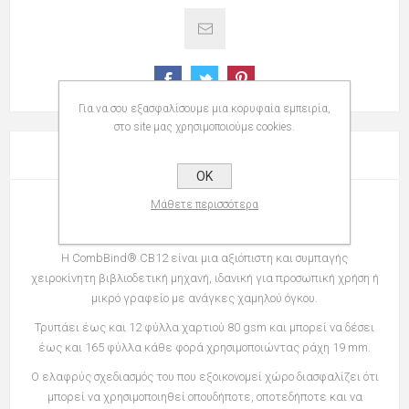
Για να σου εξασφαλίσουμε μια κορυφαία εμπειρία,
στο site μας χρησιμοποιούμε cookies.
ΠΕΡΙΓΡΑΦΉ
OK
Μάθετε περισσότερα
Μηχανή βιβλιοδεσίας GBC
CombBind® CB12
Η CombBind® CB12 είναι μια αξιόπιστη και συμπαγής
χειροκίνητη βιβλιοδετική μηχανή, ιδανική για προσωπική χρήση ή
μικρό γραφείο με ανάγκες χαμηλού όγκου.
Τρυπάει έως και 12 φύλλα χαρτιού 80 gsm και μπορεί να δέσει
έως και 165 φύλλα κάθε φορά χρησιμοποιώντας ράχη 19 mm.
Ο ελαφρύς σχεδιασμός του που εξοικονομεί χώρο διασφαλίζει ότι
μπορεί να χρησιμοποιηθεί οπουδήποτε, οποτεδήποτε και να