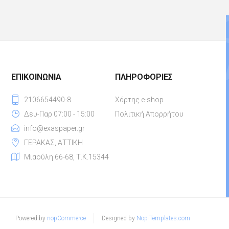
ΕΠΙΚΟΙΝΩΝΊΑ
ΠΛΗΡΟΦΟΡΊΕΣ
2106654490-8
Χάρτης e-shop
Δευ-Παρ 07:00 - 15:00
Πολιτική Απορρήτου
info@exaspaper.gr
ΓΕΡΑΚΑΣ, ΑΤΤΙΚΗ
Μιαούλη 66-68, Τ.Κ.15344
Powered by
nopCommerce
Designed by
Nop-Templates.com