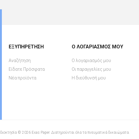
ΕΞΥΠΗΡΈΤΗΣΗ
Ο ΛΟΓΑΡΙΑΣΜΌΣ ΜΟΥ
Αναζήτηση
Ο λογαριασμός μου
Είδατε Πρόσφατα
Οι παραγγελίες μου
Νέα προϊόντα
Η διεύθυνσή μου
διοκτησία © 2026 Exas Paper. Διατηρούνται όλα τα πνευματικά δικαιώματα.