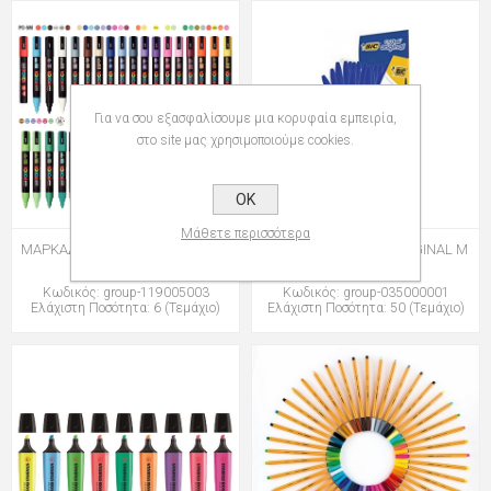
Για να σου εξασφαλίσουμε μια κορυφαία εμπειρία,
στο site μας χρησιμοποιούμε cookies.
OK
Μάθετε περισσότερα
ΜΑΡΚΑΔΟΡΟΙ UNI POSCA PC-5M
ΣΤΥΛΟ BIC CRISTAL ORIGINAL M
MEDIUM
1,0mm
Κωδικός: group-119005003
Κωδικός: group-035000001
Ελάχιστη Ποσότητα: 6 (Τεμάχιο)
Ελάχιστη Ποσότητα: 50 (Τεμάχιο)