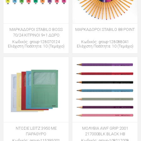
ΜΑΡΚΑΔΟΡΟΙ STABILO BOSS
ΜΑΡΚΑΔΟΡΟΙ STABILO 88 POINT
70/24 ΚΙΤΡΙΝΟΙ 9+1 ΔΩΡΟ
Κωδικός: group-128070124
Κωδικός: group-128088041
Ελάχιστη Ποσότητα: 10 (Τεμάχιο)
Ελάχιστη Ποσότητα: 10 (Τεμάχιο)
ΝΤΟΣΙΕ LEITZ 3950 ΜΕ
ΜΟΛΥΒΙΑ AWF GRIP 2001
ΠΑΡΑΘΥΡΟ
217000BLK BLACK HB
Κωδικός: group-115395001
Κωδικός: group-108217008