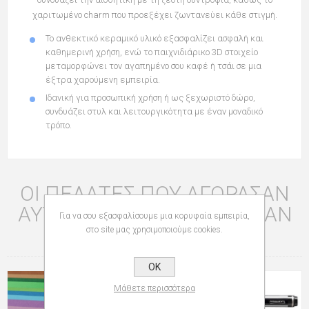
χαριτωμένο charm που προεξέχει ζωντανεύει κάθε στιγμή.
Το ανθεκτικό κεραμικό υλικό εξασφαλίζει ασφαλή και
καθημερινή χρήση, ενώ το παιχνιδιάρικο 3D στοιχείο
μεταμορφώνει τον αγαπημένο σου καφέ ή τσάι σε μια
έξτρα χαρούμενη εμπειρία.
Ιδανική για προσωπική χρήση ή ως ξεχωριστό δώρο,
συνδυάζει στυλ και λειτουργικότητα με έναν μοναδικό
τρόπο.
ΟΙ ΠΕΛΆΤΕΣ ΠΟΥ ΑΓΌΡΑΣΑΝ
ΑΥΤΌ ΤΟ ΠΡΟΪΌΝ ΑΓΌΡΑΣΑΝ
Για να σου εξασφαλίσουμε μια κορυφαία εμπειρία,
ΕΠΊΣΗΣ
στο site μας χρησιμοποιούμε cookies.
OK
Μάθετε περισσότερα