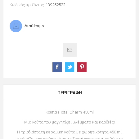
Κωδικός προϊόντος:
139252522
Διαθέσιμο
ΠΕΡΙΓΡΑΦΉ
Κούπα i-Total Charm 450ml
Μια κούπα που μαγνητίζει βλέμματα και καρδιές!
Η τρισδιάστατη κεραμική κούπα με χωρητικότητα 450 ml,
συνδυάζει την αισθητική με τη ζεστή συντροφιά, καθώς το