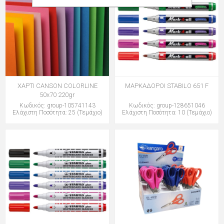
ΧΑΡΤΙ CANSON COLORLINE
ΜΑΡΚΑΔΟΡΟΙ STABILO 651 F
50x70 220gr
Κωδικός: group-105741143
Κωδικός: group-128651046
Ελάχιστη Ποσότητα: 25 (Τεμάχιο)
Ελάχιστη Ποσότητα: 10 (Τεμάχιο)