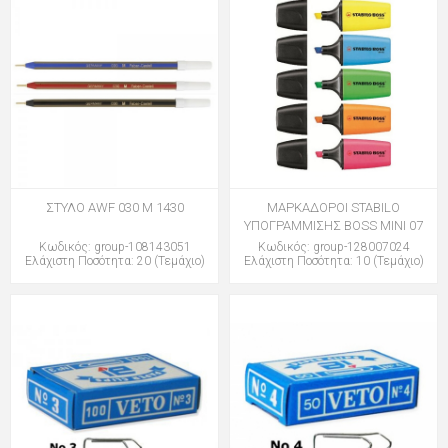
ΣΤΥΛΟ AWF 030 M 1430
ΜΑΡΚΑΔΟΡΟΙ STABILO
ΥΠΟΓΡΑΜΜΙΣΗΣ BOSS MINI 07
Κωδικός: group-108143051
Κωδικός: group-128007024
Ελάχιστη Ποσότητα: 20 (Τεμάχιο)
Ελάχιστη Ποσότητα: 10 (Τεμάχιο)