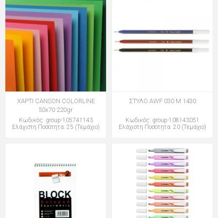
ΧΑΡΤΙ CANSON COLORLINE
ΣΤΥΛΟ AWF 030 M 1430
50x70 220gr
Κωδικός: group-105741143
Κωδικός: group-108143051
Ελάχιστη Ποσότητα: 25 (Τεμάχιο)
Ελάχιστη Ποσότητα: 20 (Τεμάχιο)