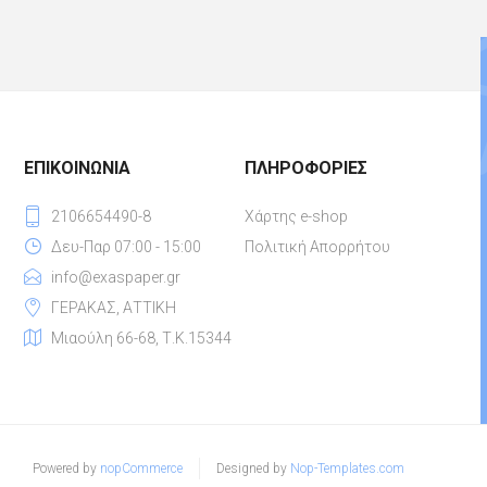
ΕΠΙΚΟΙΝΩΝΊΑ
ΠΛΗΡΟΦΟΡΊΕΣ
2106654490-8
Χάρτης e-shop
Δευ-Παρ 07:00 - 15:00
Πολιτική Απορρήτου
info@exaspaper.gr
ΓΕΡΑΚΑΣ, ΑΤΤΙΚΗ
Μιαούλη 66-68, Τ.Κ.15344
Powered by
nopCommerce
Designed by
Nop-Templates.com