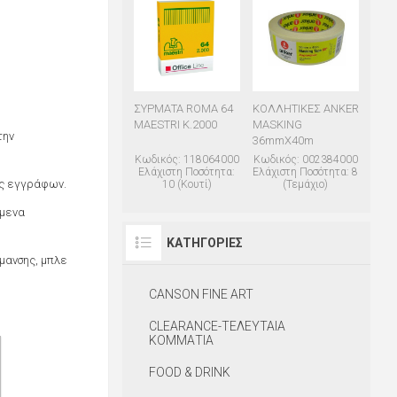
ΣΥΡΜΑΤΑ ROMA 64
ΚΟΛΛΗΤΙΚΕΣ ANKER
MAESTRI Κ.2000
MASKING
την
36mmΧ40m
Κωδικός: 118064000
Κωδικός: 002384000
Ελάχιστη Ποσότητα:
Ελάχιστη Ποσότητα: 8
υς εγγράφων.
10 (Κουτί)
(Τεμάχιο)
ύμενα
ΚΑΤΗΓΟΡΊΕΣ
ρμανσης, μπλε
CANSON FINE ART
CLEARANCE-ΤΕΛΕΥΤΑΙΑ
ΚΟΜΜΑΤΙΑ
FOOD & DRINK