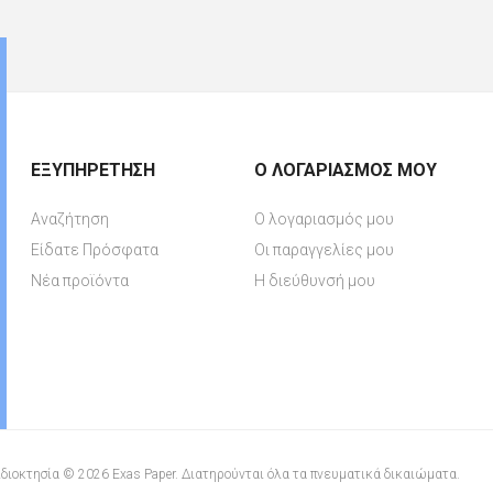
ΕΞΥΠΗΡΈΤΗΣΗ
Ο ΛΟΓΑΡΙΑΣΜΌΣ ΜΟΥ
Αναζήτηση
Ο λογαριασμός μου
Είδατε Πρόσφατα
Οι παραγγελίες μου
Νέα προϊόντα
Η διεύθυνσή μου
διοκτησία © 2026 Exas Paper. Διατηρούνται όλα τα πνευματικά δικαιώματα.