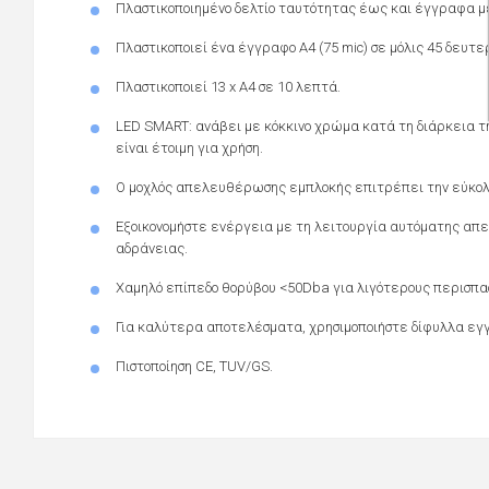
Πλαστικοποιημένο δελτίο ταυτότητας έως και έγγραφα μ
Πλαστικοποιεί ένα έγγραφο Α4 (75 mic) σε μόλις 45 δευτ
Πλαστικοποιεί 13 x A4 σε 10 λεπτά.
LED SMART: ανάβει με κόκκινο χρώμα κατά τη διάρκεια τη
είναι έτοιμη για χρήση.
Ο μοχλός απελευθέρωσης εμπλοκής επιτρέπει την εύκολ
Εξοικονομήστε ενέργεια με τη λειτουργία αυτόματης απε
αδράνειας.
Χαμηλό επίπεδο θορύβου <50Dba για λιγότερους περισπα
Για καλύτερα αποτελέσματα, χρησιμοποιήστε δίφυλλα ε
Πιστοποίηση CE, TUV/GS.