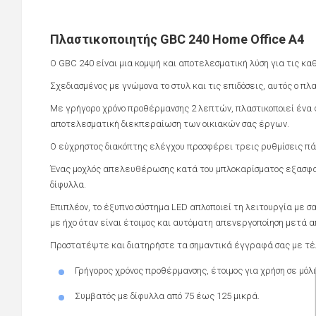
Πλαστικοποιητής GBC 240 Home Office A4
O GBC 240 είναι μια κομψή και αποτελεσματική λύση για τις κ
Σχεδιασμένος με γνώμονα το στυλ και τις επιδόσεις, αυτός ο πλασ
Με γρήγορο χρόνο προθέρμανσης 2 λεπτών, πλαστικοποιεί ένα φύ
αποτελεσματική διεκπεραίωση των οικιακών σας έργων.
Ο εύχρηστος διακόπτης ελέγχου προσφέρει τρεις ρυθμίσεις πά
Ένας μοχλός απελευθέρωσης κατά του μπλοκαρίσματος εξασφαλ
δίφυλλα.
Επιπλέον, το έξυπνο σύστημα LED απλοποιεί τη λειτουργία με σ
με ήχο όταν είναι έτοιμος και αυτόματη απενεργοποίηση μετά 
Προστατέψτε και διατηρήστε τα σημαντικά έγγραφά σας με τέλ
Γρήγορος χρόνος προθέρμανσης, έτοιμος για χρήση σε μόλι
Συμβατός με δίφυλλα από 75 έως 125 μικρά.