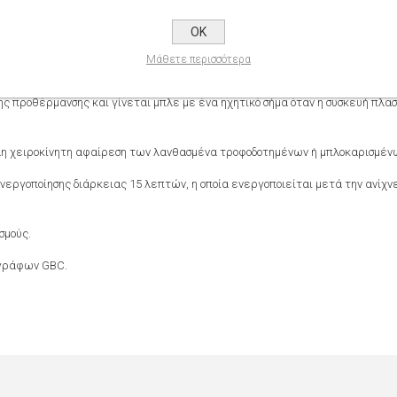
εγέθους Α4.
OK
ερόλεπτα.
Μάθετε περισσότερα
ς προθέρμανσης και γίνεται μπλε με ένα ηχητικό σήμα όταν η συσκευή πλασ
η χειροκίνητη αφαίρεση των λανθασμένα τροφοδοτημένων ή μπλοκαρισμέν
νεργοποίησης διάρκειας 15 λεπτών, η οποία ενεργοποιείται μετά την ανίχν
σμούς.
γγράφων GBC.