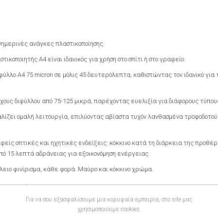
αθημερινές ανάγκες πλαστικοποίησης.
τικοποιητής A4 είναι ιδανικός για χρήση στο σπίτι ή στο γραφείο.
λλο Α4 75 micron σε μόλις 45 δευτερόλεπτα, καθιστώντας τον ιδανικό για 
χους διφύλλου από 75-125 μικρά, παρέχοντας ευελιξία για διάφορους τύπο
ίζει ομαλή λειτουργία, επιλύοντας αβίαστα τυχόν λανθασμένα τροφοδοτο
αφείς οπτικές και ηχητικές ενδείξεις: κόκκινο κατά τη διάρκεια της προθέ
από 15 λεπτά αδράνειας για εξοικονόμηση ενέργειας.
ειο φινίρισμα, κάθε φορά. Μαύρο και κόκκινο χρώμα.
ς 2 λεπτά.
Για να σου εξασφαλίσουμε μια κορυφαία εμπειρία, στο site μας
χρησιμοποιούμε cookies.