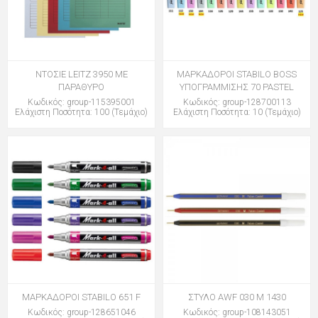
ΝΤΟΣΙΕ LEITZ 3950 ΜΕ
ΜΑΡΚΑΔΟΡΟΙ STABILO BOSS
ΠΑΡΑΘΥΡΟ
ΥΠΟΓΡΑΜΜΙΣΗΣ 70 PASTEL
Κωδικός: group-115395001
Κωδικός: group-128700113
Ελάχιστη Ποσότητα: 100 (Τεμάχιο)
Ελάχιστη Ποσότητα: 10 (Τεμάχιο)
ΜΑΡΚΑΔΟΡΟΙ STABILO 651 F
ΣΤΥΛΟ AWF 030 M 1430
Κωδικός: group-128651046
Κωδικός: group-108143051