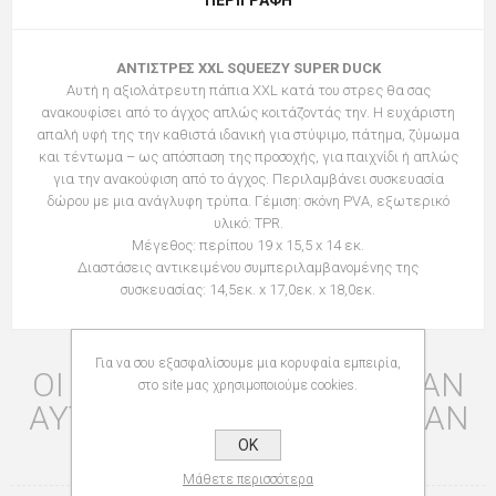
ΑΝΤΙΣΤΡΕΣ XXL SQUEEZY SUPER DUCK
Αυτή η αξιολάτρευτη πάπια XXL κατά του στρες θα σας
ανακουφίσει από το άγχος απλώς κοιτάζοντάς την. Η ευχάριστη
απαλή υφή της την καθιστά ιδανική για στύψιμο, πάτημα, ζύμωμα
και τέντωμα – ως απόσπαση της προσοχής, για παιχνίδι ή απλώς
για την ανακούφιση από το άγχος. Περιλαμβάνει συσκευασία
δώρου με μια ανάγλυφη τρύπα. Γέμιση: σκόνη PVA, εξωτερικό
υλικό: TPR.
Μέγεθος: περίπου 19 x 15,5 x 14 εκ.
Διαστάσεις αντικειμένου συμπεριλαμβανομένης της
συσκευασίας: 14,5εκ. x 17,0εκ. x 18,0εκ.
Για να σου εξασφαλίσουμε μια κορυφαία εμπειρία,
ΟΙ ΠΕΛΆΤΕΣ ΠΟΥ ΑΓΌΡΑΣΑΝ
στο site μας χρησιμοποιούμε cookies.
ΑΥΤΌ ΤΟ ΠΡΟΪΌΝ ΑΓΌΡΑΣΑΝ
ΕΠΊΣΗΣ
OK
Μάθετε περισσότερα