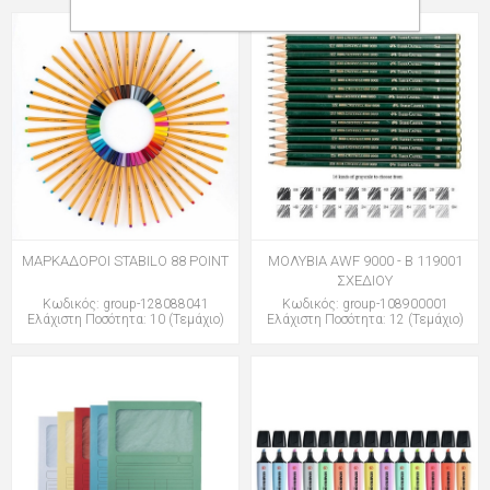
ΜΑΡΚΑΔΟΡΟΙ STABILO 88 POINT
ΜΟΛΥΒΙΑ AWF 9000 - B 119001
ΣΧΕΔΙΟΥ
Κωδικός: group-128088041
Κωδικός: group-108900001
Ελάχιστη Ποσότητα: 10 (Τεμάχιο)
Ελάχιστη Ποσότητα: 12 (Τεμάχιο)