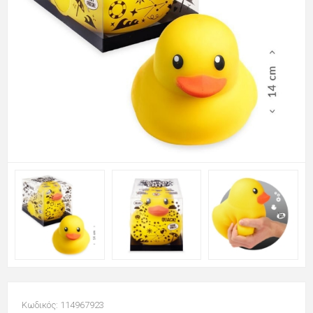
Κωδικός: 114967923