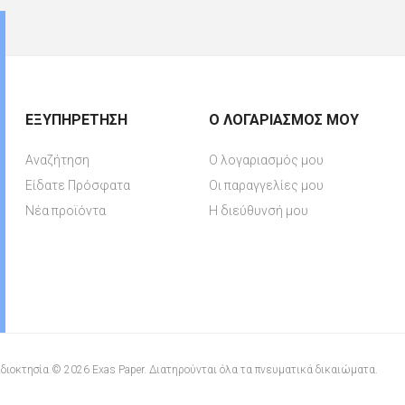
ΕΞΥΠΗΡΈΤΗΣΗ
Ο ΛΟΓΑΡΙΑΣΜΌΣ ΜΟΥ
Αναζήτηση
Ο λογαριασμός μου
Είδατε Πρόσφατα
Οι παραγγελίες μου
Νέα προϊόντα
Η διεύθυνσή μου
διοκτησία © 2026 Exas Paper. Διατηρούνται όλα τα πνευματικά δικαιώματα.