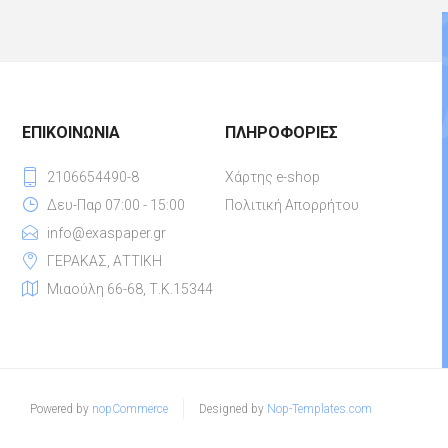
ΕΠΙΚΟΙΝΩΝΊΑ
ΠΛΗΡΟΦΟΡΊΕΣ
2106654490-8
Χάρτης e-shop
Δευ-Παρ 07:00 - 15:00
Πολιτική Απορρήτου
info@exaspaper.gr
ΓΕΡΑΚΑΣ, ΑΤΤΙΚΗ
Μιαούλη 66-68, Τ.Κ.15344
Powered by
nopCommerce
Designed by
Nop-Templates.com