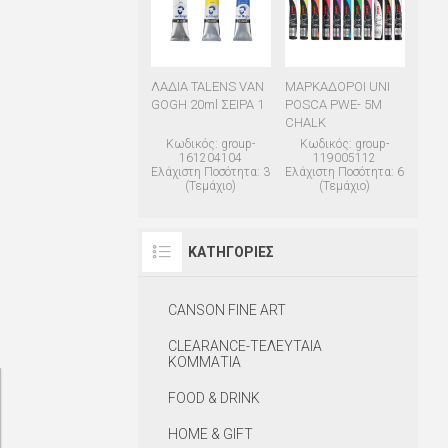
ΛΑΔΙΑ TALENS VAN
ΜΑΡΚΑΔΟΡΟΙ UNI
GOGH 20ml ΣΕΙΡΑ 1
POSCA PWE- 5Μ
CHALK
Κωδικός: group-
Κωδικός: group-
161204104
119005112
Ελάχιστη Ποσότητα: 3
Ελάχιστη Ποσότητα: 6
(Τεμάχιο)
(Τεμάχιο)
ΚΑΤΗΓΟΡΊΕΣ
CANSON FINE ART
CLEARANCE-ΤΕΛΕΥΤΑΙΑ
ΚΟΜΜΑΤΙΑ
FOOD & DRINK
HOME & GIFT