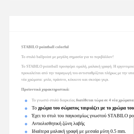
STABILO
pointball
colorful
Το στυλό
ballpoint
με μεγάλη σημασία για το περιβάλλον!
Το
STABILO
pointball
προσφέρει ομαλή, μαλακή γραφή. Η εργονομική
προκαλείται από την παραγωγή του αντισταθμίζεται πλήρως με την υ
νέα χρώματα: μπλε, πράσινο, κόκκινο και σκούρο γκρι.
Προϊοντικά χαρακτηριστικά:
Το γνωστό στυλό διαρκείας
διατίθεται τώρα σε 4 νέα χρώματα:
Το
χρώμα του σώματος ταιριάζει με το χρώμα του
Έχει το στυλ του παγκοσμίως γνωστού
STABILO
po
Αντιολισθητική ζώνη λαβής
Ιδιαίτερα μαλακή γραφή με μεσαία μύτη 0.5
mm
.