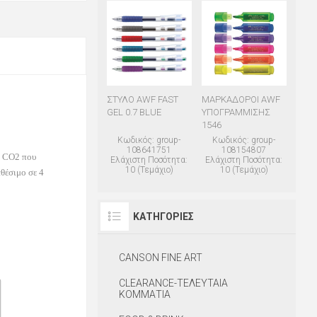
ΣΤΥΛΟ AWF FAST
ΜΑΡΚΑΔΟΡΟΙ AWF
GEL 0.7 BLUE
ΥΠΟΓΡΑΜΜΙΣΗΣ
1546
Κωδικός: group-
Κωδικός: group-
108641751
108154807
ή
CO
2 που
Ελάχιστη Ποσότητα:
Ελάχιστη Ποσότητα:
10 (Τεμάχιο)
10 (Τεμάχιο)
αθέσιμο σε 4
ΚΑΤΗΓΟΡΊΕΣ
CANSON FINE ART
CLEARANCE-ΤΕΛΕΥΤΑΙΑ
ΚΟΜΜΑΤΙΑ