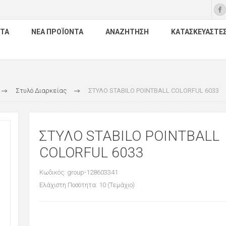
ΤΑ
ΝΈΑ ΠΡΟΪΌΝΤΑ
ΑΝΑΖΉΤΗΣΗ
ΚΑΤΑΣΚΕΥΑΣΤΈ
Στυλό Διαρκείας
ΣΤΥΛΟ STABILO POINTBALL COLORFUL 6033
ΣΤΥΛΟ STABILO POINTBALL
COLORFUL 6033
Κωδικός: group-128603341
Ελάχιστη Ποσότητα: 10 (Τεμάχιο)