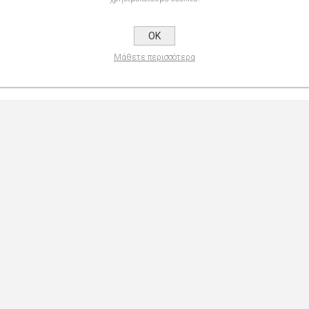
int
OK
ρησιμοποιηθεί για την παραγωγή του σώματος του στυλό (ισορροπία μ
Μάθετε περισσότερα