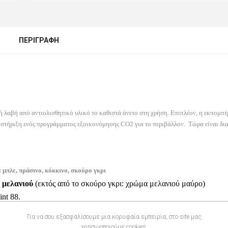
ΠΕΡΙΓΡΑΦΉ
 λαβή από αντιολισθητικό υλικό το καθιστά άνετο στη χρήση. Επιπλέον, η εκπομπ
ποστήριξη ενός προγράμματος εξοικονόμησης
CO
2 για το περιβάλλον.
Τώρα είναι δι
 μπλε, πράσινο, κόκκινο, σκούρο γκρι
 μελανιού
(εκτός από το σκούρο γκρι: χρώμα μελανιού μαύρο)
int
88.
Για να σου εξασφαλίσουμε μια κορυφαία εμπειρία, στο site μας
χρησιμοποιούμε cookies.