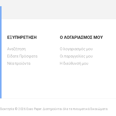
ΕΞΥΠΗΡΈΤΗΣΗ
Ο ΛΟΓΑΡΙΑΣΜΌΣ ΜΟΥ
Αναζήτηση
Ο λογαριασμός μου
Είδατε Πρόσφατα
Οι παραγγελίες μου
Νέα προϊόντα
Η διεύθυνσή μου
διοκτησία © 2026 Exas Paper. Διατηρούνται όλα τα πνευματικά δικαιώματα.