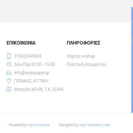
ΕΠΙΚΟΙΝΩΝΊΑ
ΠΛΗΡΟΦΟΡΊΕΣ
2106654490-8
Χάρτης e-shop
Δευ-Παρ 07:00 - 15:00
Πολιτική Απορρήτου
info@exaspaper.gr
ΓΕΡΑΚΑΣ, ΑΤΤΙΚΗ
Μιαούλη 66-68, Τ.Κ.15344
Powered by
nopCommerce
Designed by
Nop-Templates.com