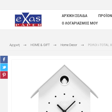
ΑΡΧΙΚΉ ΣΕΛΊΔΑ
ΠΡΟΪΌΝ
Ο ΛΟΓΑΡΙΑΣΜΌΣ ΜΟΥ
Αρχική
HOME & GIFT
Home Decor
ΡΟΛΟΙ i-TOTAL 