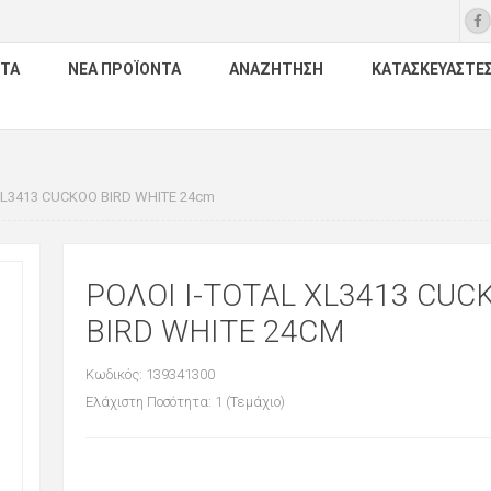
ΤΑ
ΝΈΑ ΠΡΟΪΌΝΤΑ
ΑΝΑΖΉΤΗΣΗ
ΚΑΤΑΣΚΕΥΑΣΤΈ
XL3413 CUCKOO BIRD WHITE 24cm
ΡΟΛΟΙ I-TOTAL XL3413 CUC
BIRD WHITE 24CM
Κωδικός: 139341300
Ελάχιστη Ποσότητα: 1 (Τεμάχιο)