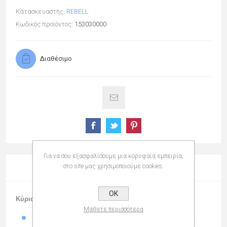
Κατασκευαστής:
REBELL
Κωδικός προϊόντος:
153030000
Διαθέσιμο
Για να σου εξασφαλίσουμε μια κορυφαία εμπειρία,
στο site μας χρησιμοποιούμε cookies.
ΠΕΡΙΓΡΑΦΉ
OK
Κύρια Χαρακτηριστικά
Μάθετε περισσότερα
Μεγάλη οθόνη LCD 12 ψηφίων για καθαρή ανάγνωση.