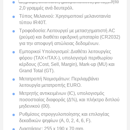
Δίχρωµη εκτύπωση (µαύρο/κόκκινο) µε ταχύτητα
2,0 γραµµές ανά δευτερόλ.
Τύπος Μελανιού: Χρησιµοποιεί µελανοταινία
τύπου IR40T.
Τροφοδοσία: Λειτουργεί µε µετασχηµατιστή AC
(ρεύµα) και διαθέτει εφεδρική µπαταρία (CR2032)
για την αποφυγή απώλειας δεδοµένων.
Εµπορικοί Υπολογισµοί: Διαθέτει λειτουργίες
φόρου (TAX+/TAX-), υπολογισµό περιθωρίου
κέρδους (Cost, Sell, Margin), Mark-up (MU) και
Grand Total (GT).
Μετατροπή Νοµισµάτων: Περιλαµβάνει
λειτουργία µετατροπής EURO.
Μετρητής αντικειµένων (IC), υπολογισµός
ποσοστιαίας διαφοράς (Δ%), και πλήκτρο διπλού
µηδενικού (00).
Ρυθµίσεις στρογγυλοποίησης και επιλογέας
δεκαδικών ψηφίων (A, 0, 2, 4, 6, F).
Διαστάσεις: 255 x 190 x 70 mm.