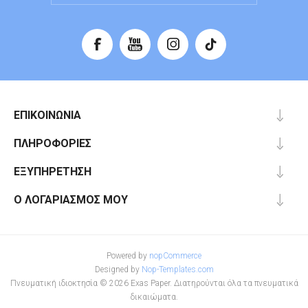
ΕΠΙΚΟΙΝΩΝΊΑ
ΠΛΗΡΟΦΟΡΊΕΣ
ΕΞΥΠΗΡΈΤΗΣΗ
Ο ΛΟΓΑΡΙΑΣΜΌΣ ΜΟΥ
Powered by
nopCommerce
Designed by
Nop-Templates.com
Πνευματική ιδιοκτησία © 2026 Exas Paper. Διατηρούνται όλα τα πνευματικά
δικαιώματα.