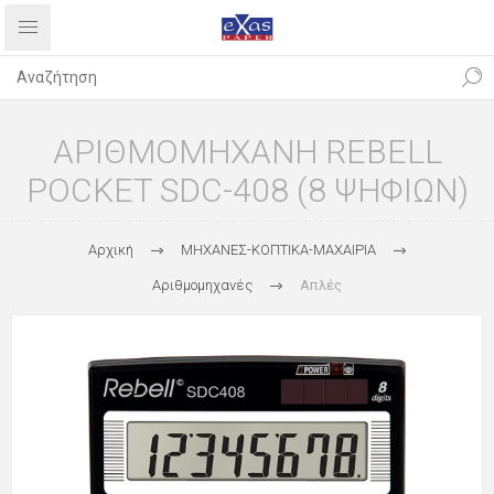
ΑΡΙΘΜΟΜΗΧΑΝΗ REBELL
POCKET SDC-408 (8 ΨΗΦΙΩΝ)
Αρχική
ΜΗΧΑΝΕΣ-ΚΟΠΤΙΚΑ-ΜΑΧΑΙΡΙΑ
Αριθμομηχανές
Απλές