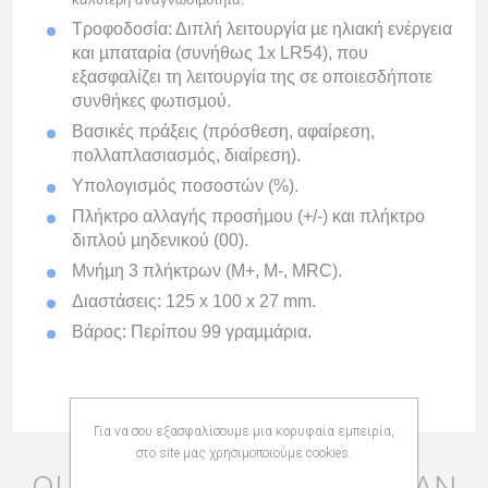
Τροφοδοσία: Διπλή λειτουργία µε ηλιακή ενέργεια
και µπαταρία (συνήθως 1x LR54), που
εξασφαλίζει τη λειτουργία της σε οποιεσδήποτε
συνθήκες φωτισµού.
Βασικές πράξεις (πρόσθεση, αφαίρεση,
πολλαπλασιασµός, διαίρεση).
Υπολογισµός ποσοστών (%).
Πλήκτρο αλλαγής προσήµου (+/-) και πλήκτρο
διπλού µηδενικού (00).
Μνήµη 3 πλήκτρων (M+, M-, MRC).
Διαστάσεις: 125 x 100 x 27 mm.
Βάρος: Περίπου 99 γραµµάρια.
Για να σου εξασφαλίσουμε μια κορυφαία εμπειρία,
στο site μας χρησιμοποιούμε cookies.
ΟΙ ΠΕΛΆΤΕΣ ΠΟΥ ΑΓΌΡΑΣΑΝ