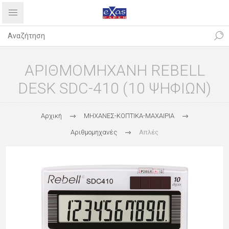
ΑΡΙΘΜΟΜΗΧΑΝΗ REBELL
DESK SDC-410 (10 ΨΗΦΙΩΝ)
Αρχική
ΜΗΧΑΝΕΣ-ΚΟΠΤΙΚΑ-ΜΑΧΑΙΡΙΑ
Αριθμομηχανές
Απλές