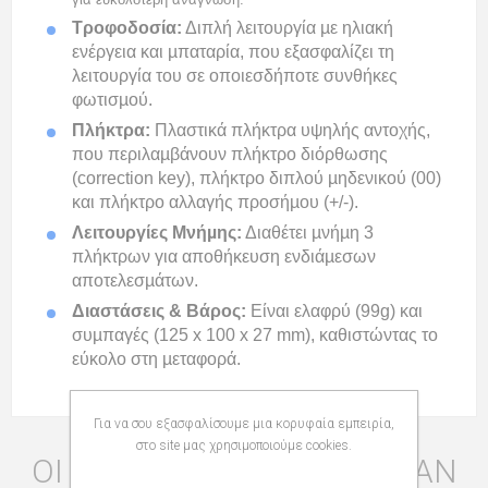
Τροφοδοσία:
Διπλή λειτουργία µε ηλιακή
ενέργεια και µπαταρία, που εξασφαλίζει τη
λειτουργία του σε οποιεσδήποτε συνθήκες
φωτισµού.
Πλήκτρα:
Πλαστικά πλήκτρα υψηλής αντοχής,
που περιλαµβάνουν πλήκτρο διόρθωσης
(correction key), πλήκτρο διπλού µηδενικού (00)
και πλήκτρο αλλαγής προσήµου (+/-).
Λειτουργίες Μνήµης:
Διαθέτει µνήµη 3
πλήκτρων για αποθήκευση ενδιάµεσων
αποτελεσµάτων.
Διαστάσεις & Βάρος:
Είναι ελαφρύ (99g) και
συµπαγές (125 x 100 x 27 mm), καθιστώντας το
εύκολο στη µεταφορά.
Για να σου εξασφαλίσουμε μια κορυφαία εμπειρία,
στο site μας χρησιμοποιούμε cookies.
ΟΙ ΠΕΛΆΤΕΣ ΠΟΥ ΑΓΌΡΑΣΑΝ