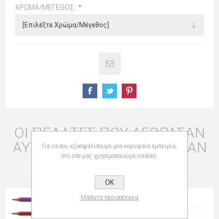
ΧΡΏΜΑ/ΜΈΓΕΘΟΣ::
*
ΟΙ ΠΕΛΆΤΕΣ ΠΟΥ ΑΓΌΡΑΣΑΝ
ΑΥΤΌ ΤΟ ΠΡΟΪΌΝ ΑΓΌΡΑΣΑΝ
Για να σου εξασφαλίσουμε μια κορυφαία εμπειρία,
στο site μας χρησιμοποιούμε cookies.
ΕΠΊΣΗΣ
OK
Μάθετε περισσότερα