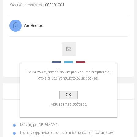
Κωδικός προϊόντος:
009101001
Διαθέσιμο
Για να σου εξασφαλίσουμε μια κορυφαία εμπειρία,
στο site μας χρησιμοποιούμε cookies.
ΠΕΡΙΓΡΑΦΉ
OK
Μάθετε περισσότερα
Σφραγίδα 1010
ημερομηνιών ΜΑ
από την Trodat
Μήνας με ΑΡΙΘΜΟΥΣ
Για την σφράγιση
απαιτείται κλασικό ταμπόν απλών