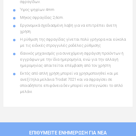
σφραγίδων.
Ύψος ψηφίων
4mm
Μήκος σφραγίδας 2,6cm.
Εργονομικά σχεδιασμένη λαβή για να επιτρέπει άνετη
χρήση.
Η ρύθμιση της σφραγίδας γίνεται πολύ γρήγορα και εύκολα
με τις
ειδικές στρογγυλές ροδέλες ρύθμισης
Ιδανικός μηχανισμός για συνεχόμενη σφράγιση προϊόντων ή
εγγράφων με την ίδια ημερομηνία, ενώ για την αλλαγή
ημερομηνίας απαιτείται επέμβαση από τον χρήστη
Εκτός από απλή χρήση μπορεί να χρησιμοποιηθεί
και με
ανεξίτηλα μελάνια
Trodat 7021 και να σφραγίσει σε
οποιαδήποτε επιφάνεια δεν μπορεί να στεγνώσει το απλό
μελάνι
ΕΠΙΘΥΜΕΊΤΕ ΕΝΗΜΈΡΩΣΗ ΓΙΑ ΝΈΑ