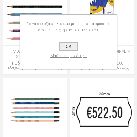
Για να σου εξασφαλίσουμε μια κορυφαία εμπειρία,
στο site μας χρησιμοποιούμε cookies.
OK
ΜΟΛΥΒΙΑ AWF GRIP 2001
ΣΤΥΛΟ BIC CRISTAL ORIGINAL M
Μάθετε περισσότερα
217000BLK BLACK HB
1,0mm
Κωδικός: group-108217008
Κωδικός: group-035000001
Ελάχιστη Ποσότητα: 50 (Τεμάχιο)
Ελάχιστη Ποσότητα: 50 (Τεμάχιο)