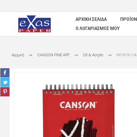
ΑΡΧΙΚΉ ΣΕΛΊΔΑ
ΠΡΟΪΌΝ
Ο ΛΟΓΑΡΙΑΣΜΌΣ ΜΟΥ
Αρχική
CANSON FINE ART
Oil & Acrylic
ΜΠΛΟΚ CAN