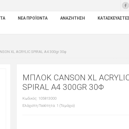
ΤΑ
ΝΈΑ ΠΡΟΪΌΝΤΑ
ΑΝΑΖΉΤΗΣΗ
ΚΑΤΑΣΚΕΥΑΣΤΈ
SON XL ACRYLIC SPIRAL Α4 300gr 30φ
ΜΠΛΟΚ CANSON XL ACRYLI
SPIRAL Α4 300GR 30Φ
Κωδικός: 105813000
Ελάχιστη Ποσότητα: 1 (Τεμάχιο)