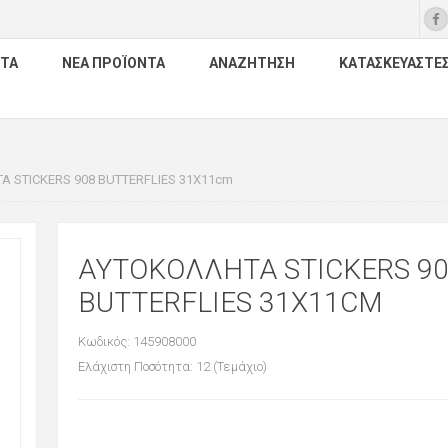
ΤΑ
ΝΈΑ ΠΡΟΪΌΝΤΑ
ΑΝΑΖΉΤΗΣΗ
ΚΑΤΑΣΚΕΥΑΣΤΈ
 STICKERS 908 BUTTERFLIES 31X11cm
ΑΥΤΟΚΟΛΛΗΤΑ STICKERS 9
BUTTERFLIES 31X11CM
Κωδικός: 145908000
Ελάχιστη Ποσότητα: 12 (Τεμάχιο)