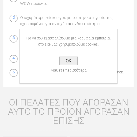
WOW προϊόντα .
Ο ισχυρότερος δίσκος γραφείου στην κατηγορία του,
σχεδιασμένος για αντοχή και ανθεκτικότητα .
Τα ψηλότερα πλευρικά τοιχώματα επιτρέπουν
Για να σου εξασφαλίσουμε μια κορυφαία εμπειρία,
μεγαλύτερη από το μέσο όρο χωρητικότητα .
στο site μας χρησιμοποιούμε cookies.
Για κάθετη ή κλιμακωτή τοποθέτηση.
OK
Μάθετε περισσότερα
Εύκολη οργάνωση με τη κάθετη ή κλιμακωτή τοποθέτηση.
ΟΙ ΠΕΛΆΤΕΣ ΠΟΥ ΑΓΌΡΑΣΑΝ
ΑΥΤΌ ΤΟ ΠΡΟΪΌΝ ΑΓΌΡΑΣΑΝ
ΕΠΊΣΗΣ