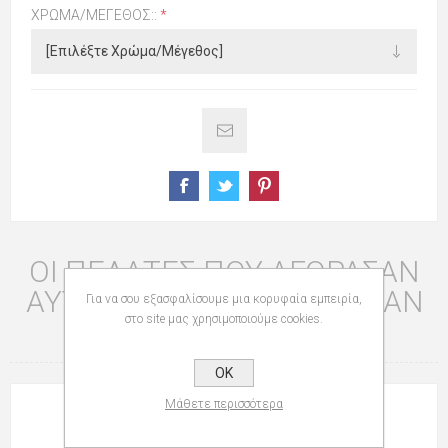
ΧΡΏΜΑ/ΜΈΓΕΘΟΣ::
*
ΟΙ ΠΕΛΆΤΕΣ ΠΟΥ ΑΓΌΡΑΣΑΝ
ΑΥΤΌ ΤΟ ΠΡΟΪΌΝ ΑΓΌΡΑΣΑΝ
Για να σου εξασφαλίσουμε μια κορυφαία εμπειρία,
στο site μας χρησιμοποιούμε cookies.
ΕΠΊΣΗΣ
OK
Μάθετε περισσότερα