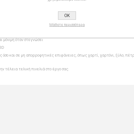
ατάλληλα για τη δημιουργία ευδιάκριτων, ανυψωμένων γραμμών ή τρισδιάσ
OK
Μάθετε περισσότερα
ρωστικές
αι μόνιμη όταν στεγνώσει
 3D
ς όσο και σε μη απορροφητικές επιφάνειες, όπως χαρτί, χαρτόνι, ξύλο, πέτ
ν τέλεια τελική πινελιά στο έργο σας.