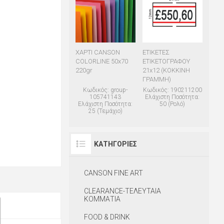
ΧΑΡΤΙ CANSON
ΕΤΙΚΕΤΕΣ
COLORLINE 50x70
ΕΤΙΚΕΤΟΓΡΑΦΟΥ
220gr
21x12 (ΚΟΚΚΙΝΗ
ΓΡΑΜΜΗ)
Κωδικός: group-
Κωδικός: 190211200
105741143
Ελάχιστη Ποσότητα:
Ελάχιστη Ποσότητα:
50 (Ρολό)
25 (Τεμάχιο)
ΚΑΤΗΓΟΡΊΕΣ
CANSON FINE ART
CLEARANCE-ΤΕΛΕΥΤΑΙΑ
ΚΟΜΜΑΤΙΑ
FOOD & DRINK