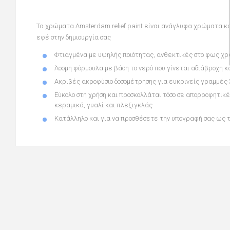
Τα χρώματα
Amsterdam relief paint
είναι
ανάγλυφα χρώματα
κ
εφέ στην δημιουργία σας
Φτιαγμένα με υψηλής ποιότητας, ανθεκτικές στο φως χ
Άοσμη φόρμουλα με βάση το νερό που γίνεται αδιάβροχη κ
Ακριβές ακροφύσιο δοσομέτρησης για ευκρινείς γραμμές
Εύκολο στη χρήση και προσκολλάται τόσο σε απορροφητικέ
κεραμικά, γυαλί και πλεξιγκλάς
Κατάλληλο και για να προσθέσετε την υπογραφή σας ως τη