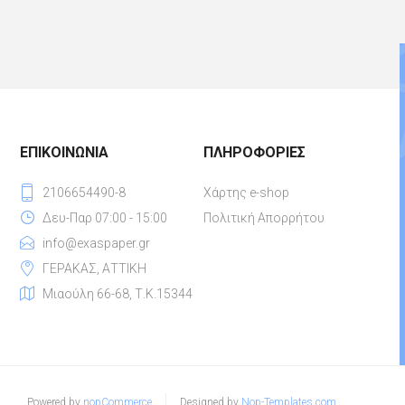
ΕΠΙΚΟΙΝΩΝΊΑ
ΠΛΗΡΟΦΟΡΊΕΣ
2106654490-8
Χάρτης e-shop
Δευ-Παρ 07:00 - 15:00
Πολιτική Απορρήτου
info@exaspaper.gr
ΓΕΡΑΚΑΣ, ΑΤΤΙΚΗ
Μιαούλη 66-68, Τ.Κ.15344
Powered by
nopCommerce
Designed by
Nop-Templates.com