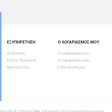
ΕΞΥΠΗΡΈΤΗΣΗ
Ο ΛΟΓΑΡΙΑΣΜΌΣ ΜΟΥ
Αναζήτηση
Ο λογαριασμός μου
Είδατε Πρόσφατα
Οι παραγγελίες μου
Νέα προϊόντα
Η διεύθυνσή μου
διοκτησία © 2026 Exas Paper. Διατηρούνται όλα τα πνευματικά δικαιώματα.