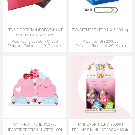
ΝΤΟΣΙΕ ΠΡΕΣΠΑΝ (PRESPAN) ΜΕ
ΣΥΝΔΕΤΗΡΕΣ VETO ΝΟ.5 100τεμ
ΛΑΣΤΙΧΟ Α 26x34,5cm
Κωδικός: group-024401000
Κωδικός: 088300005
Ελάχιστη Ποσότητα: 10 (Τεμάχιο)
Ελάχιστη Ποσότητα: 20 (Κουτί)
ΧΑΡΤΑΚΙΑ TREND 962775
ΜΠΡΕΛΟΚ TREND 960894
HEARTBEAT STICKY NOTES 100Φ
FEELINGS MINI NOTEBOOK 80sh.