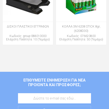
ΔΙΣΚΟΙ ΠΛΑΣΤΙΚΟΙ ΕΓΓΡΑΦΩΝ
ΚΟΛΛΑ 3Μ 6208 STICK 8gr,
(6208D30)
Κωδικός: group-088010000
Κωδικός: 076620800
Ελάχιστη Ποσότητα: 10 (Τεμάχιο)
Ελάχιστη Ποσότητα: 30 (Τεμάχιο)
ΕΠΙΘΥΜΕΊΤΕ ΕΝΗΜΈΡΩΣΗ ΓΙΑ ΝΈΑ
ΠΡΟΙΌΝΤΑ ΚΑΙ ΠΡΟΣΦΟΡΈΣ;