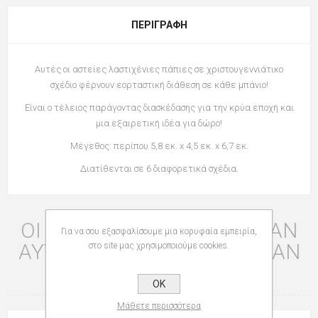
ΠΕΡΙΓΡΑΦΉ
Αυτές οι αστείες λαστιχένιες πάπιες σε χριστουγεννιάτικο
σχέδιο φέρνουν εορταστική διάθεση σε κάθε μπάνιο!
Είναι ο τέλειος παράγοντας διασκέδασης για την κρύα εποχή και
μια εξαιρετική ιδέα για δώρο!
Μέγεθος: περίπου 5,8 εκ. x 4,5 εκ. x 6,7 εκ.
Διατίθενται σε 6 διαφορετικά σχέδια.
ΟΙ ΠΕΛΆΤΕΣ ΠΟΥ ΑΓΌΡΑΣΑΝ
Για να σου εξασφαλίσουμε μια κορυφαία εμπειρία,
ΑΥΤΌ ΤΟ ΠΡΟΪΌΝ ΑΓΌΡΑΣΑΝ
στο site μας χρησιμοποιούμε cookies.
ΕΠΊΣΗΣ
OK
Μάθετε περισσότερα