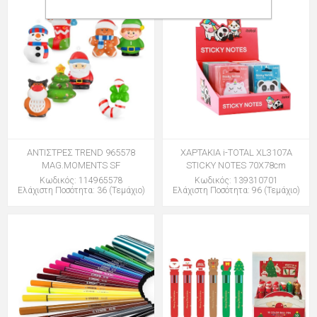
ΑΝΤΙΣΤΡΕΣ TREND 965578
ΧΑΡΤΑΚΙΑ i-TOTAL XL3107A
MAG.MOMENTS SF
STICKY NOTES 70X78cm
Κωδικός: 114965578
Κωδικός: 139310701
Ελάχιστη Ποσότητα: 36 (Τεμάχιο)
Ελάχιστη Ποσότητα: 96 (Τεμάχιο)