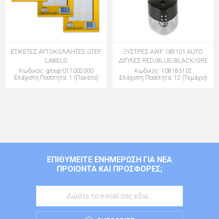
ΕΤΙΚΕΤΕΣ ΑΥΤΟΚΟΛΛΗΤΕΣ STEF
ΞΥΣΤΡΕΣ AWF 183101 AUTO
LABELS
ΔΙΠΛΕΣ RED/BLUE/BLACK/GRE
Κωδικός: group-011002000
Κωδικός: 108183102
Ελάχιστη Ποσότητα: 1 (Πακέτο)
Ελάχιστη Ποσότητα: 12 (Τεμάχιο)
ΕΠΙΘΥΜΕΊΤΕ ΕΝΗΜΈΡΩΣΗ ΓΙΑ ΝΈΑ
ΠΡΟΙΌΝΤΑ ΚΑΙ ΠΡΟΣΦΟΡΈΣ;