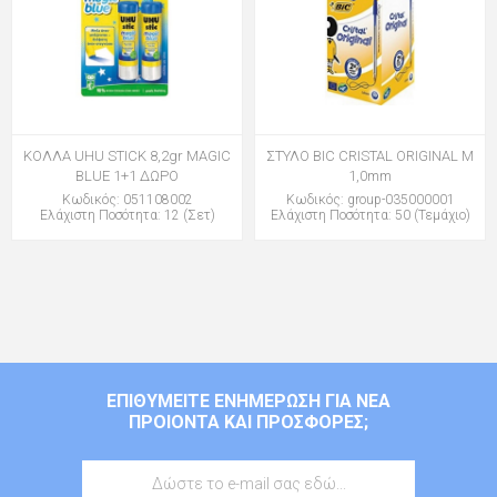
ΚΟΛΛΑ UHU STICK 8,2gr MAGIC
ΣΤΥΛΟ BIC CRISTAL ORIGINAL M
BLUE 1+1 ΔΩΡΟ
1,0mm
Κωδικός: 051108002
Κωδικός: group-035000001
Ελάχιστη Ποσότητα: 12 (Σετ)
Ελάχιστη Ποσότητα: 50 (Τεμάχιο)
ΕΠΙΘΥΜΕΊΤΕ ΕΝΗΜΈΡΩΣΗ ΓΙΑ ΝΈΑ
ΠΡΟΙΌΝΤΑ ΚΑΙ ΠΡΟΣΦΟΡΈΣ;