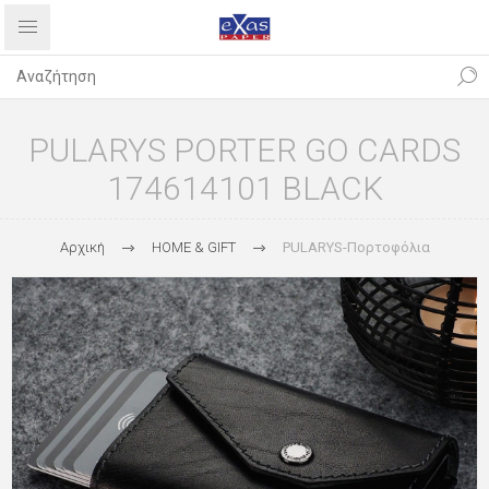
PULARYS PORTER GO CARDS
174614101 BLACK
Αρχική
HOME & GIFT
PULARYS-Πορτοφόλια