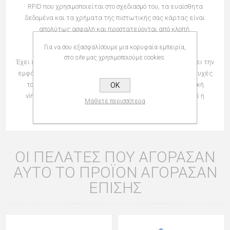
RFID που χρησιμοποιείται στο σχεδιασμό του, τα ευαίσθητα
δεδομένα και τα χρήματα της πιστωτικής σας κάρτας είναι
απολύτως ασφαλή και προστατεύονται από κλοπή.
Το δέρµα Nomad, γνωστό και ως «long-lived».
Για να σου εξασφαλίσουμε μια κορυφαία εμπειρία,
στο site μας χρησιμοποιούμε cookies.
Έχει εµποτιστεί µε λάδι, χάρη στο οποίο το πορτοφόλι αλλάζει την
εµφάνισή του µε την πάροδο του χρόνου. Αλαφρώνει στις πτυχές
του και γρατσουνίζεται εύκολα, δηµιουργώντας µια φυσική
OK
vintage εµφάνιση. Ωστόσο, είναι δυνατό να αποκατασταθεί η
Μάθετε περισσότερα
αρχική του εµφάνιση µε γυάλισµα.
ΟΙ ΠΕΛΆΤΕΣ ΠΟΥ ΑΓΌΡΑΣΑΝ
ΑΥΤΌ ΤΟ ΠΡΟΪΌΝ ΑΓΌΡΑΣΑΝ
ΕΠΊΣΗΣ