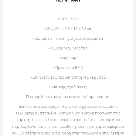
PORTER Go:
• Mέγεθος: 6,5 x 10 x 2,5 cm
• Δερμάτινη τσέπη για χαρτονομίσματα
• Χώρος για 7 κάρτες
• Κούμπωμα
• Προστασία RFID
• Επιπλέον εσωτερική τσέπη για κέρματα
Συμπαγής σχεδιασμός.
Πορτοφόλι κατασκευασμένο από δέρμα Nomad.
Εκπληκτικά ευρύχωρο. Ο ειδικός μηχανισμός σταδιακής
εξώθησης εξασφαλίζει γρήγορη και εύκολη πρόσβαση στις
κάρτες. Η κομψή λειτουργικότητα αυτού του πορτοφολιού
περιλαμβάνει επίσης μια πρόσθετη τσέπη για χαρτονομίσματα
και μια τσέπη για κέρματα. Χάρη στην τεχνολογία αποκλεισμού