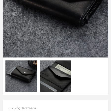
Κωδικός: 160694726