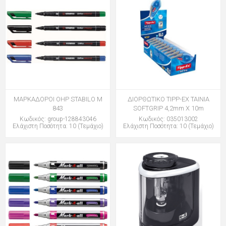
ΜΑΡΚΑΔΟΡΟΙ OHP STABILO M
ΔΙΟΡΘΩΤΙΚΟ TIPP-EX ΤΑΙΝΙΑ
843
SOFTGRIP 4,2mm X 10m
Κωδικός: group-128843046
Κωδικός: 035013002
Ελάχιστη Ποσότητα: 10 (Τεμάχιο)
Ελάχιστη Ποσότητα: 10 (Τεμάχιο)