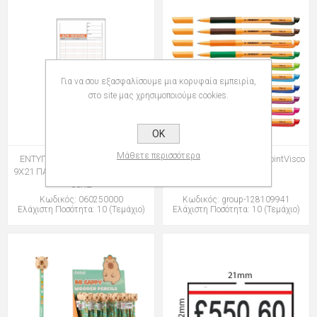
Για να σου εξασφαλίσουμε μια κορυφαία εμπειρία,
στο site μας χρησιμοποιούμε cookies.
OK
Μάθετε περισσότερα
ΕΝΤΥΠΑ TYPO Νο. 250 ΔΕΛΤΙΟ
ΜΑΡΚΑΔΟΡΟΙ STABILO pointVisco
9Χ21 ΠΑΡΑΓΓΕΛΙΑΣ ΕΣΤΙΑΤΟΡΙΟΥ
1099
50Χ2
Κωδικός: 060250000
Κωδικός: group-128109941
Ελάχιστη Ποσότητα: 10 (Τεμάχιο)
Ελάχιστη Ποσότητα: 10 (Τεμάχιο)