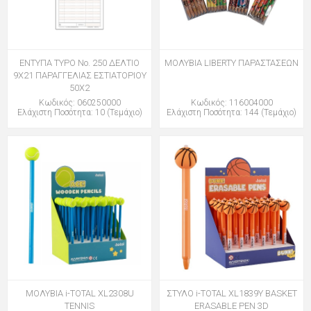
ΕΝΤΥΠΑ TYPO Νο. 250 ΔΕΛΤΙΟ
ΜΟΛΥΒΙΑ LIBERTY ΠΑΡΑΣΤΑΣΕΩΝ
9Χ21 ΠΑΡΑΓΓΕΛΙΑΣ ΕΣΤΙΑΤΟΡΙΟΥ
50Χ2
Κωδικός: 060250000
Κωδικός: 116004000
Ελάχιστη Ποσότητα: 10 (Τεμάχιο)
Ελάχιστη Ποσότητα: 144 (Τεμάχιο)
ΜΟΛΥΒΙΑ i-TOTAL XL2308U
ΣΤΥΛΟ i-TOTAL XL1839Y BASKET
TENNIS
ERASABLE PEN 3D