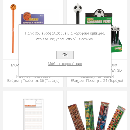
Για να σου εξασφαλίσουμε μια κορυφαία εμπειρία,
στο site μας χρησιμοποιούμε cookies.
OK
Μάθετε περισσότερα
ΜΟΛΥΒΙΑ i-TOTAL XL2308T
ΣΤΥΛΟ i-TOTAL XL1839X
BASKET
FOOTBALL ERASABLE PEN 3D
Κωδικός: 139230820
Κωδικός: 139183924
Ελάχιστη Ποσότητα: 36 (Τεμάχιο)
Ελάχιστη Ποσότητα: 24 (Τεμάχιο)