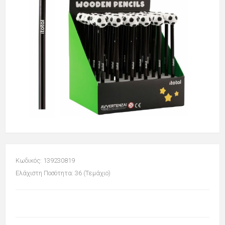
Κωδικός: 139230819
Ελάχιστη Ποσότητα: 36 (Τεμάχιο)