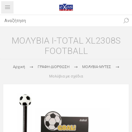
ΜΟΛΥΒΙΑ I-TOTAL XL2308S
FOOTBALL
Αρχική
ΓΡΑΦΗ-ΔΙΟΡΘΩΣΗ
ΜΟΛΥΒΙΑ-ΜΥΤΕΣ
Μολύβια με σχέδια