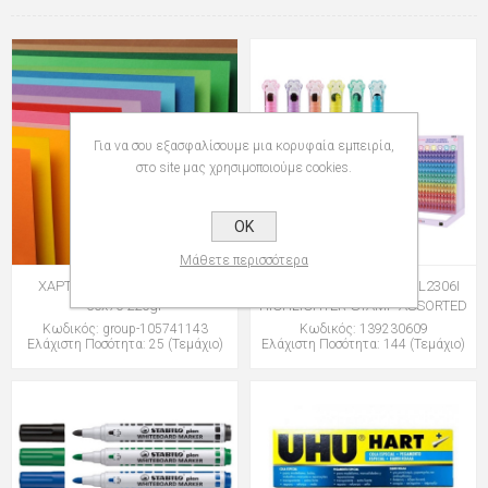
Για να σου εξασφαλίσουμε μια κορυφαία εμπειρία,
στο site μας χρησιμοποιούμε cookies.
OK
Μάθετε περισσότερα
ΧΑΡΤΙ CANSON COLORLINE
ΜΑΡΚΑΔΟΡΟΙ i-TOTAL XL2306I
50x70 220gr
HIGHLIGHTER-STAMP ASSORTED
Κωδικός: group-105741143
Κωδικός: 139230609
Ελάχιστη Ποσότητα: 25 (Τεμάχιο)
Ελάχιστη Ποσότητα: 144 (Τεμάχιο)