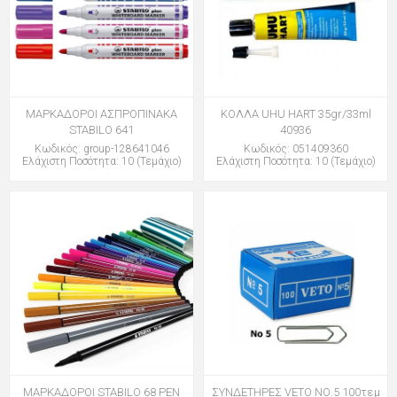
ΜΑΡΚΑΔΟΡΟΙ ΑΣΠΡΟΠΙΝΑΚΑ
ΚΟΛΛΑ UHU HART 35gr/33ml
STABILO 641
40936
Κωδικός: group-128641046
Κωδικός: 051409360
Ελάχιστη Ποσότητα: 10 (Τεμάχιο)
Ελάχιστη Ποσότητα: 10 (Τεμάχιο)
ΜΑΡΚΑΔΟΡΟΙ STABILO 68 PEN
ΣΥΝΔΕΤΗΡΕΣ VETO ΝΟ.5 100τεμ