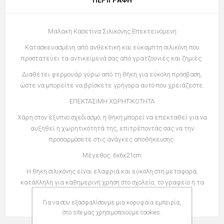
Μαλακή Κασετίνα Σιλικόνης Επεκτεινόμενη
Κατασκευασμένη από ανθεκτική και εύκαμπτη σιλικόνη που
προστατεύει τα αντικείμενά σας από γρατζουνιές και ζημιές.
Διαθέτει φερμουάρ γύρω από τη θήκη για εύκολη πρόσβαση,
ώστε να μπορείτε να βρίσκετε γρήγορα αυτό που χρειάζεστε.
ΕΠΕΚΤΑΣΙΜΗ ΧΩΡΗΤΙΚΟΤΗΤΑ
Χάρη στον έξυπνο σχεδιασμό, η θήκη μπορεί να επεκταθεί για να
αυξηθεί η χωρητικότητά της, επιτρέποντάς σας να την
προσαρμόσετε στις ανάγκες αποθήκευσης.
Μέγεθος: 6x6x21cm
Η θήκη σιλικόνης είναι ελαφριά και εύκολη στη μεταφορά,
κατάλληλη για καθημερινή χρήση στο σχολείο, το γραφείο ή τα
ταξίδια.
Για να σου εξασφαλίσουμε μια κορυφαία εμπειρία,
στο site μας χρησιμοποιούμε cookies.