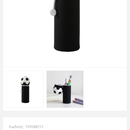
Κωδικός: 139248212