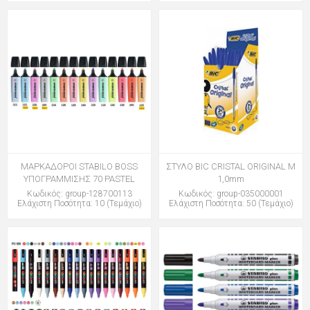
ΜΑΡΚΑΔΟΡΟΙ STABILO BOSS
ΣΤΥΛΟ BIC CRISTAL ORIGINAL M
ΥΠΟΓΡΑΜΜΙΣΗΣ 70 PASTEL
1,0mm
Κωδικός: group-128700113
Κωδικός: group-035000001
Ελάχιστη Ποσότητα: 10 (Τεμάχιο)
Ελάχιστη Ποσότητα: 50 (Τεμάχιο)