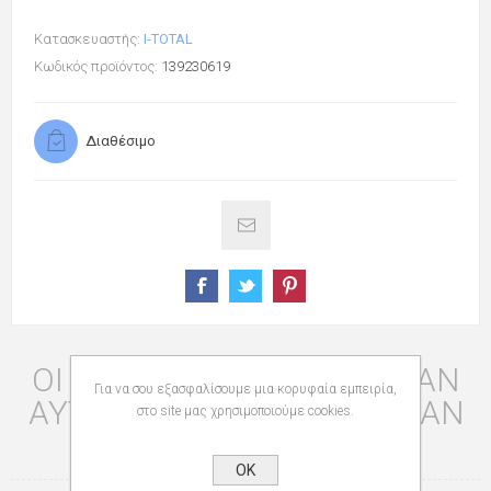
Κατασκευαστής:
I-TOTAL
Κωδικός προϊόντος:
139230619
Διαθέσιμο
ΟΙ ΠΕΛΆΤΕΣ ΠΟΥ ΑΓΌΡΑΣΑΝ
Για να σου εξασφαλίσουμε μια κορυφαία εμπειρία,
ΑΥΤΌ ΤΟ ΠΡΟΪΌΝ ΑΓΌΡΑΣΑΝ
στο site μας χρησιμοποιούμε cookies.
ΕΠΊΣΗΣ
OK