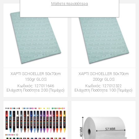
Μάθετε περισσότερα
ΧΑΡΤΙ SCHOELLER 50x70cm
ΧΑΡΤΙ SCHOELLER 50x70cm
150gr GLOS
200gr GLOS
Κωδικός: 127011646
Κωδικός: 127012322
Ελάχιστη Ποσότητα: 200 (Τεμάχιο)
Ελάχιστη Ποσότητα: 100 (Τεμάχιο)