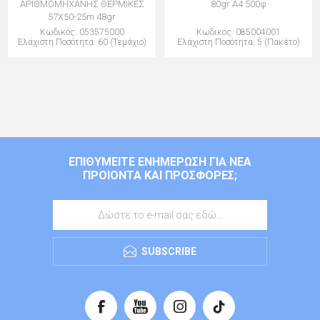
ΑΡΙΘΜΟΜΗΧΑΝΗΣ ΘΕΡΜΙΚΕΣ
80gr Α4 500φ
57Χ50-25m 48gr
Κωδικός: 053575000
Κωδικός: 085004001
Ελάχιστη Ποσότητα: 60 (Τεμάχιο)
Ελάχιστη Ποσότητα: 5 (Πακέτο)
ΕΠΙΘΥΜΕΊΤΕ ΕΝΗΜΈΡΩΣΗ ΓΙΑ ΝΈΑ
ΠΡΟΙΌΝΤΑ ΚΑΙ ΠΡΟΣΦΟΡΈΣ;
SUBSCRIBE