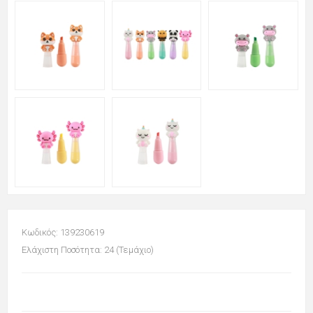
Κωδικός: 139230619
Ελάχιστη Ποσότητα: 24 (Τεμάχιο)