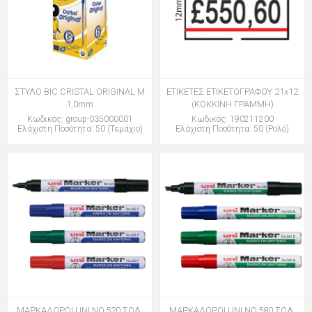
ΣΤΥΛΟ BIC CRISTAL ORIGINAL M
ΕΤΙΚΕΤΕΣ ΕΤΙΚΕΤΟΓΡΑΦΟΥ 21x12
1,0mm
(ΚΟΚΚΙΝΗ ΓΡΑΜΜΗ)
Κωδικός: group-035000001
Κωδικός: 190211200
Ελάχιστη Ποσότητα: 50 (Τεμάχιο)
Ελάχιστη Ποσότητα: 50 (Ρολό)
ΜΑΡΚΑΔΟΡΟΙ UNI NO.520 ΣΩΛ.
ΜΑΡΚΑΔΟΡΟΙ UNI NO.580 ΣΩΛ.