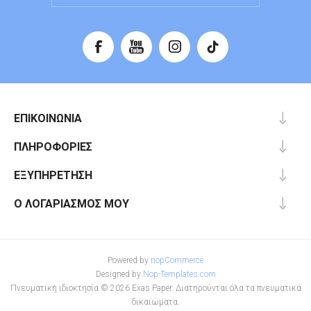
ΕΠΙΚΟΙΝΩΝΊΑ
ΠΛΗΡΟΦΟΡΊΕΣ
ΕΞΥΠΗΡΈΤΗΣΗ
Ο ΛΟΓΑΡΙΑΣΜΌΣ ΜΟΥ
Powered by
nopCommerce
Designed by
Nop-Templates.com
Πνευματική ιδιοκτησία © 2026 Exas Paper. Διατηρούνται όλα τα πνευματικά
δικαιώματα.